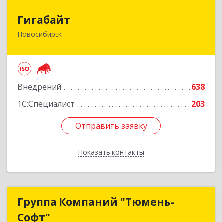
Гигабайт
Гигабайт
Новосибирск
630099, Новосибирская обл, Новосибирск г,
Ядринцевская ул, дом № 68/1, этаж 4
Подробнее
Внедрений
638
1С:Специалист
203
Отправить заявку
Отправить заявку
Показать контакты
Назад
Группа Компаний "Тюмень-
Группа Компаний "Тюмень-
Софт"
Софт"