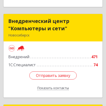
Внедренческий центр
Внедренческий центр
"Компьютеры и сети"
"Компьютеры и сети"
Новосибирск
630075, Новосибирская обл, Новосибирск г,
Залесского, дом № 5/1, оф.711
Внедрений
471
Подробнее
1С:Специалист
74
Отправить заявку
Отправить заявку
Показать контакты
Назад