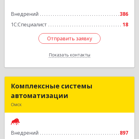
Подробнее
Внедрений
386
1С:Специалист
18
Отправить заявку
Отправить заявку
Показать контакты
Назад
Комплексные системы
Комплексные системы
автоматизации
автоматизации
Омск
644050, Омская обл, Омск г, Химиков ул, дом №
17, оф.7
Внедрений
897
Подробнее