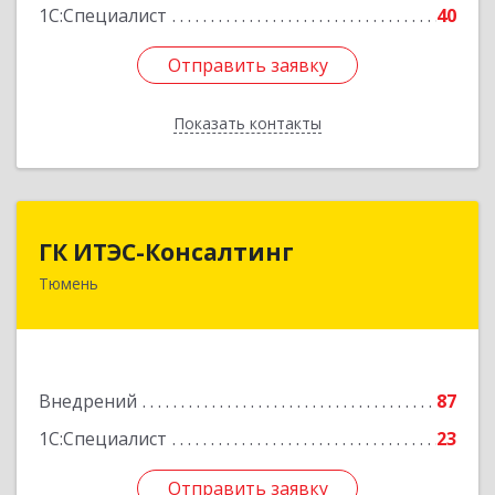
1С:Специалист
40
Отправить заявку
Отправить заявку
Показать контакты
Назад
ГК ИТЭС-Консалтинг
ГК ИТЭС-Консалтинг
Тюмень
625032, Тюменская обл, Тюмень г,
Черниговская ул, дом № 5, корпус 2, кв.710
Подробнее
Внедрений
87
1С:Специалист
23
Отправить заявку
Отправить заявку