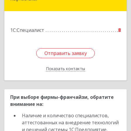
628303, Ханты-Мансийский Автономный округ
- Югра АО, Нефтеюганск г, 6-й мкр, дом № 3,
кв.175
Подробнее
1С:Специалист
8
Отправить заявку
Отправить заявку
Показать контакты
Назад
При выборе фирмы-франчайзи, обратите
внимание на:
Наличие и количество специалистов,
аттестованных на внедрение технологий
и решений системы 1С:Предприятие,