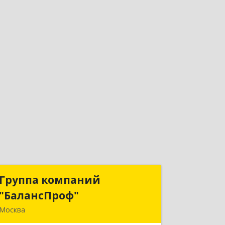
Группа компаний
Группа компаний
"БалансПроф"
"БалансПроф"
Москва
127238, Москва г, Локомотивный