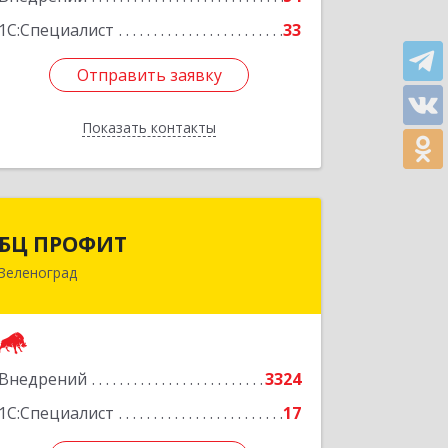
Подробнее
1С:Специалист
33
Отправить заявку
Отправить заявку
Показать контакты
Назад
БЦ ПРОФИТ
БЦ ПРОФИТ
Зеленоград
124482, Москва г, Зеленоград г,
корпус 340, этаж 1, пом.Х, ком.1-5
Подробнее
Внедрений
3324
1С:Специалист
17