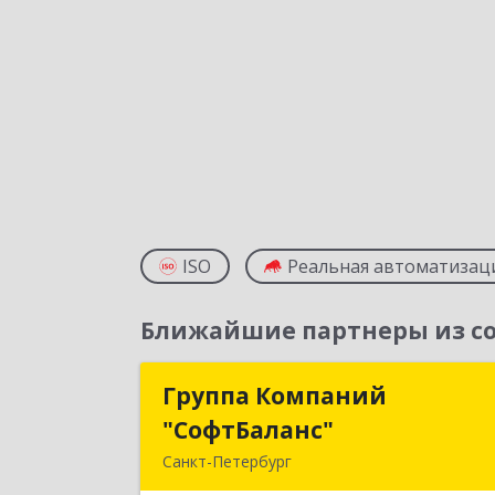
ISO
Реальная автоматизац
Ближайшие партнеры из со
Группа Компаний
Группа Компани
"СофтБаланс"
"СофтБаланс
Санкт-Петербург
195112, Санкт-Петербург г, Заневски