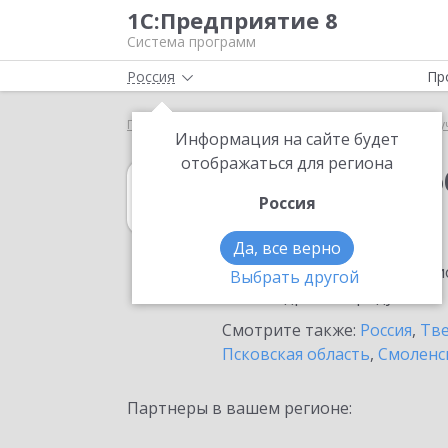
1С:Предприятие 8
Система программ
Россия
Пр
Главная
1С:Документооборот государственного 
Информация на сайте будет
отображаться для региона
1С:Документоо
Россия
в Бологом
Да, все верно
Ознакомьтесь с информацио
Выбрать другой
или внедрение продукта.
Смотрите также:
Россия
,
Тве
Псковская область
,
Смоленс
Партнеры в вашем регионе: