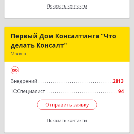
Показать контакты
Назад
Первый Дом Консалтинга "Что
Первый Дом Консалтинга "Что
делать Консалт"
делать Консалт"
Москва
127083, Москва г, Мишина ул, дом № 56
Подробнее
Внедрений
2813
1С:Специалист
94
Отправить заявку
Отправить заявку
Показать контакты
Назад