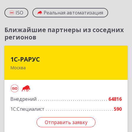
ISO
Реальная автоматизация
Ближайшие партнеры из соседних
регионов
1С-РАРУС
1С-РАРУС
Москва
127434, Москва г, Дмитровское ш, дом № 9Б
Подробнее
Внедрений
64816
1С:Специалист
590
Отправить заявку
Отправить заявку