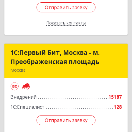
Отправить заявку
Отправить заявку
Показать контакты
Назад
1С:Первый Бит, Москва - м.
1С:Первый Бит, Москва - м.
Преображенская площадь
Преображенская площадь
Москва
107076, Москва г, Краснобогатырская ул, дом №
89, строение 1, пом.66
Внедрений
15187
Подробнее
1С:Специалист
128
Отправить заявку
Отправить заявку