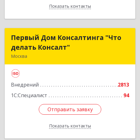
Показать контакты
Назад
Первый Дом Консалтинга "Что
Первый Дом Консалтинга "Что
делать Консалт"
делать Консалт"
Москва
127083, Москва г, Мишина ул, дом № 56
Подробнее
Внедрений
2813
1С:Специалист
94
Отправить заявку
Отправить заявку
Показать контакты
Назад