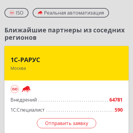
ISO
Реальная автоматизация
Ближайшие партнеры из соседних
регионов
1С-РАРУС
1С-РАРУС
Москва
127434, Москва г, Дмитровское ш, дом № 9Б
Подробнее
Внедрений
64781
1С:Специалист
590
Отправить заявку
Отправить заявку