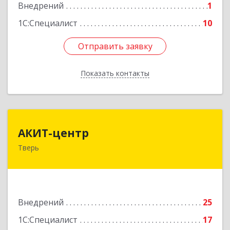
Подробнее
Внедрений
1
1С:Специалист
10
Отправить заявку
Отправить заявку
Показать контакты
Назад
АКИТ-центр
АКИТ-центр
Тверь
170100, Тверская обл, Тверь г, Новоторжская
ул, дом № 18, корпус 1, оф.412
Подробнее
Внедрений
25
1С:Специалист
17