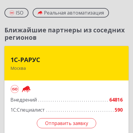
ISO
Реальная автоматизация
Ближайшие партнеры из соседних
регионов
1С-РАРУС
1С-РАРУС
Москва
127434, Москва г, Дмитровское ш, дом № 9Б
Подробнее
Внедрений
64816
1С:Специалист
590
Отправить заявку
Отправить заявку