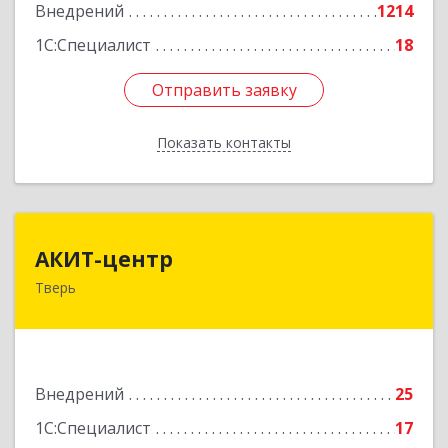
Внедрений
1214
1С:Специалист
18
Отправить заявку
Отправить заявку
Показать контакты
Назад
АКИТ-центр
АКИТ-центр
Тверь
170100, Тверская обл, Тверь г, Новоторжская
ул, дом № 18, корпус 1, оф.412
Подробнее
Внедрений
25
1С:Специалист
17