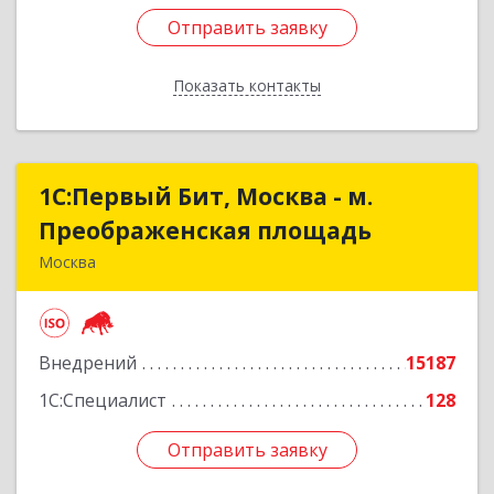
Отправить заявку
Отправить заявку
Показать контакты
Назад
1С:Первый Бит, Москва - м.
1С:Первый Бит, Москва - м.
Преображенская площадь
Преображенская площадь
Москва
107076, Москва г, Краснобогатырская ул, дом №
89, строение 1, пом.66
Внедрений
15187
Подробнее
1С:Специалист
128
Отправить заявку
Отправить заявку