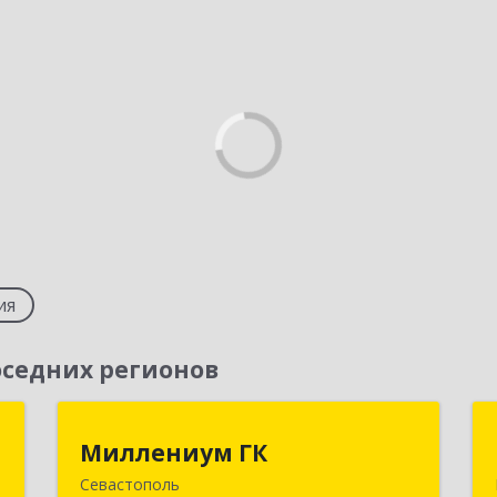
ия
седних регионов
т
Миллениум ГК
Миллениум ГК
Севастополь
,
299011, Севастополь г, вн.тер.г.