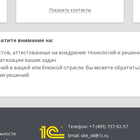
Показать контакты
Назад
атите внимание на:
стов, аттестованных на внедрение технологий и решен
атизации ваших задач.
ий в вашей или близкой отрасли. Вы можете обратитьс
ми решений.
Телефон:
+7 (495) 737-92-57
льности
Email:
site_v8@1c.ru