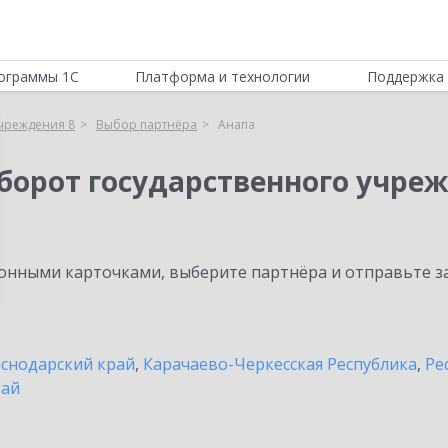
ограммы 1С
Платформа и технологии
Поддержка 
учреждения 8
Выбор партнёра
Анапа
борот государственного учреж
нными карточками, выберите партнёра и отправьте за
снодарский край
,
Карачаево-Черкесская Республика
,
Ре
рай