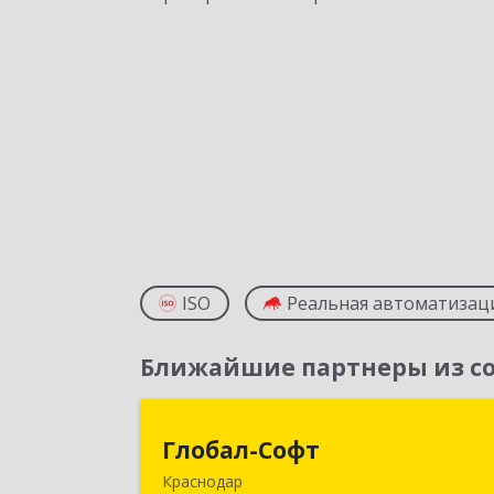
ISO
Реальная автоматизац
Ближайшие партнеры из со
Глобал-Соф
Глобал-Софт
Краснодар
350018, Краснодарский край