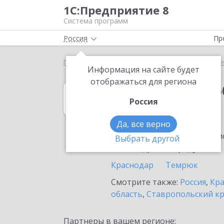
1С:Предприятие 8
Система программ
Россия
Пр
Главная
1С:Документооборот государственного 
Информация на сайте будет
отображаться для региона
1С:Документоо
Россия
в Анапе
Да, все верно
Ознакомьтесь с информацио
Выбрать другой
или внедрение продукта.
Краснодар
Темрюк
Смотрите также:
Россия
,
Кра
область
,
Ставропольский к
Партнеры в вашем регионе: