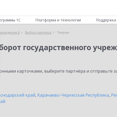
ограммы 1С
Платформа и технологии
Поддержка 
учреждения 8
Выбор партнёра
Темрюк
борот государственного учреж
нными карточками, выберите партнёра и отправьте за
снодарский край
,
Карачаево-Черкесская Республика
,
Ре
рай