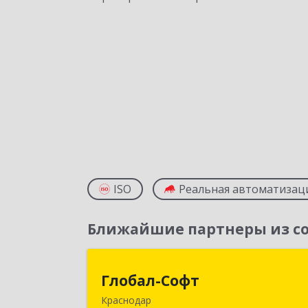
ISO
Реальная автоматизац
Ближайшие партнеры из со
Глобал-Соф
Глобал-Софт
Краснодар
350018, Краснодарский край