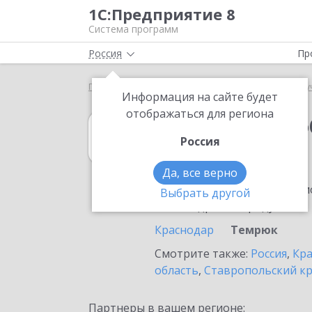
1С:Предприятие 8
Система программ
Россия
Пр
Главная
1С:Документооборот государственного 
Информация на сайте будет
отображаться для региона
1С:Документоо
Россия
в Темрюке
Да, все верно
Ознакомьтесь с информацио
Выбрать другой
или внедрение продукта.
Краснодар
Темрюк
Смотрите также:
Россия
,
Кра
область
,
Ставропольский к
Партнеры в вашем регионе: