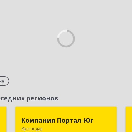
ия
седних регионов
т
Компания Портал-Юг
Компания Портал-Юг
Краснодар
,
350020, Краснодарский край,