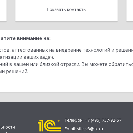
Показать контакты
Назад
атите внимание на:
стов, аттестованных на внедрение технологий и решен
атизации ваших задач.
ий в вашей или близкой отрасли. Вы можете обратитьс
ми решений.
Телефон:
+7 (495) 737-92-57
льности
Email:
site_v8@1c.ru