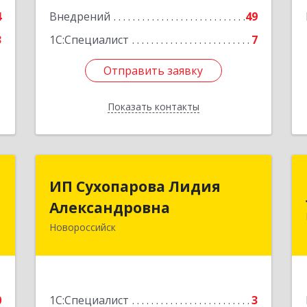
е
4
Внедрений
49
3
1С:Специалист
7
Отправить заявку
Отправить заявку
Показать контакты
Назад
н
ИП Сухопарова Лидия
ИП Сухопарова Лидия
Александровна
Александровна
,
,
Новороссийск
353900, Краснодарский край,
6
Новороссийск г, Степная ул, дом №
27А
е
Подробнее
0
1С:Специалист
3