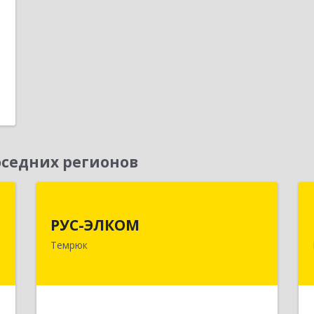
седних регионов
и
РУС-ЭЛКОМ
г
РУС-ЭЛКОМ
353500, Краснодарский край,
Темрюк
Темрюкский р-н, Темрюк г, Ленина
,
ул, дом № 104
,
2
Подробнее