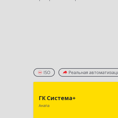
ISO
Реальная автоматизац
ГК Система
ГК Система+
353450, Краснодарский край
Анапа
Анапский р-н, Анапа г, Лермонтов
ул, дом № 116, корпус Г, оф.