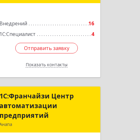
Подробнее
Внедрений
16
1С:Специалист
4
Отправить заявку
Отправить заявку
Показать контакты
Назад
1С:Франчайзи Центр
1С:Франчайзи Центр
автоматизации
автоматизации
предприятий
предприятий
Анапа
353445, Краснодарский край,
Анапский р-н, Анапа г, Крестьянская