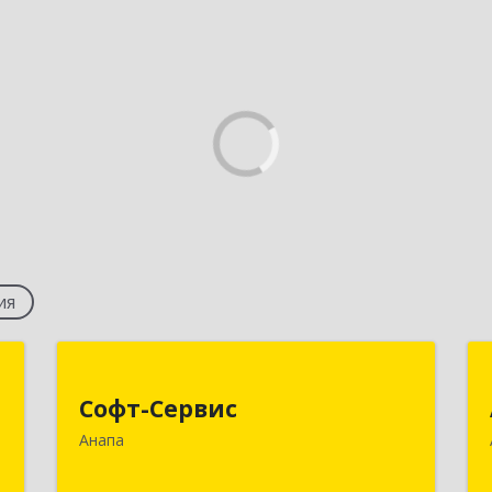
ия
+
Софт-Сервис
Софт-Сервис
,
353440, Краснодарский край,
Анапа
а
Анапский р-н, Анапа г, Владимирская
7
ул, дом № 140, кв.93