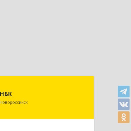
НБК
НБК
353900, Краснодарский край,
Новороссийск
Новороссийск г, Леднева ул, дом № 5,
оф.804
Подробнее