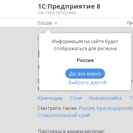
1С:Предприятие 8
Система программ
Россия
Пр
Главная
Выбор партнёра
Информация на сайте будет
отображаться для региона
Партнеры фирмы 1С
Россия
в Анапе
Да, все верно
Ознакомьтесь с информационными карт
Выбрать другой
внедрение продукта.
Краснодар
Сочи
Новороссийск
Т
Смотрите также:
Россия
,
Краснодарский
Ставропольский край
Партнеры в вашем регионе: