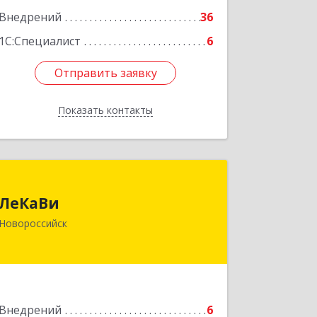
Внедрений
36
1С:Специалист
6
Отправить заявку
Отправить заявку
Показать контакты
Назад
ЛеКаВи
ЛеКаВи
353900, Краснодарский край,
Новороссийск
Новороссийск г, 1-й Кутузовский пер,
дом № 19
Подробнее
Внедрений
6