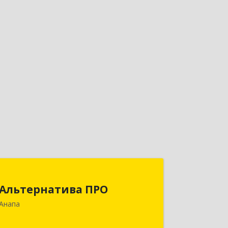
Альтернатива ПРО
Альтернатива ПРО
353450, Краснодарский край,
Анапа
Анапский р-н, Анапа г,
Новороссийская ул, дом № 259, кв.18