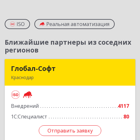
ISO
Реальная автоматизация
Ближайшие партнеры из соседних
регионов
Глобал-Софт
Глобал-Софт
Краснодар
350018, Краснодарский край, Краснодар г,
Сормовская ул, дом № 7
Внедрений
4117
Подробнее
1С:Специалист
80
Отправить заявку
Отправить заявку