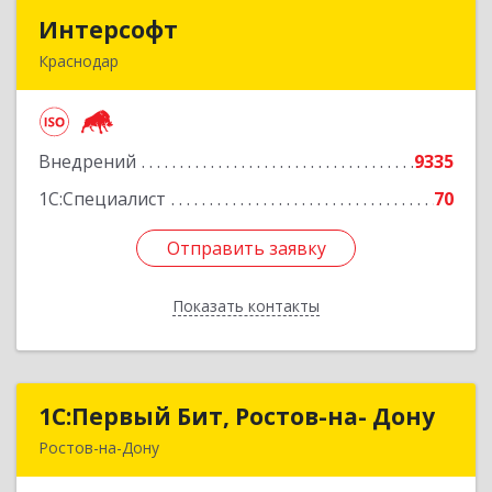
Интерсофт
Интерсофт
Краснодар
350020, Краснодарский край, Краснодар г,
Рашпилевская ул, дом № 179/1, оф.618
Внедрений
9335
Подробнее
1С:Специалист
70
Отправить заявку
Отправить заявку
Показать контакты
Назад
1С:Первый Бит, Ростов-на- Дону
1С:Первый Бит, Ростов-на- Дону
Ростов-на-Дону
344091, Ростовская обл, Ростов-на-Дону г,