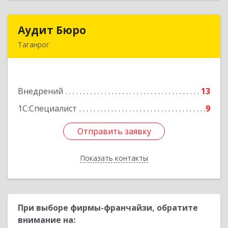
Аудит Бюро
Аудит Бюро
Таганрог
347900, Ростовская обл, Таганрог г,
Лермонтовский пер, дом № 7 "А"
Внедрений
13
Подробнее
1С:Специалист
9
Отправить заявку
Отправить заявку
Показать контакты
Назад
При выборе фирмы-франчайзи, обратите
внимание на: