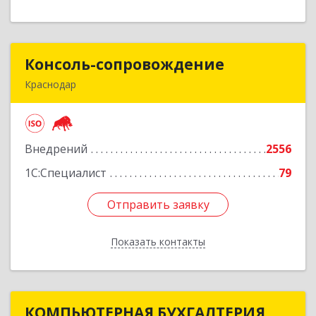
Консоль-сопровождение
Консоль-сопровождение
Краснодар
350051, Краснодарский край, Краснодар г,
Дзержинского ул, дом № 38/1
Внедрений
2556
Подробнее
1С:Специалист
79
Отправить заявку
Отправить заявку
Показать контакты
Назад
КОМПЬЮТЕРНАЯ БУХГАЛТЕРИЯ
КОМПЬЮТЕРНАЯ БУХГАЛТЕРИЯ