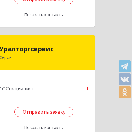
Показать контакты
Назад
Уралторгсервис
Уралторгсервис
Серов
624980, Свердловская обл, Серов г,
Кирова ул, дом № 2
Подробнее
1С:Специалист
1
Отправить заявку
Отправить заявку
Показать контакты
Назад