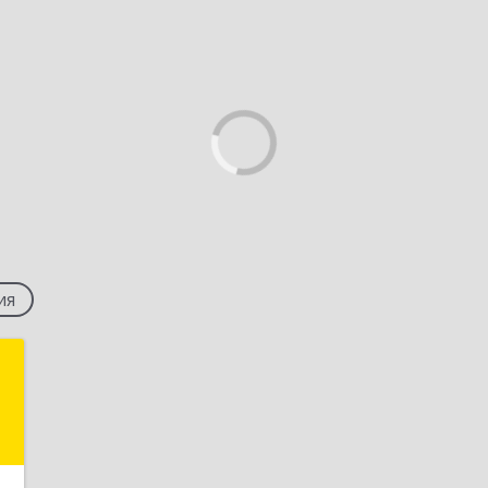
ия
т
й
к
,