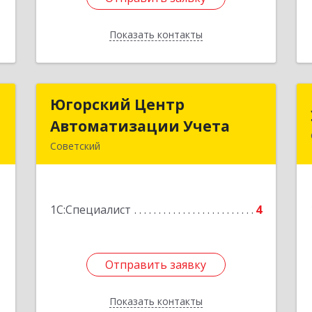
Показать контакты
Назад
с
Югорский Центр
Югорский Центр
Автоматизации Учета
Автоматизации Учета
й
Советский
-
628242, Ханты-Мансийский
,
Автономный округ - Югра АО,
2
Советский р-н, Советский г, Ленина
1
1С:Специалист
ул, дом № 18, оф.9
4
е
Подробнее
Отправить заявку
Отправить заявку
Показать контакты
Назад