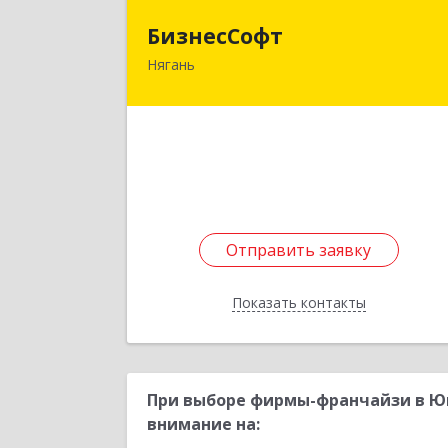
БизнесСоф
БизнесСофт
Нягань
628181, Ханты-Мансийски
Автономный округ - Югра АО, Няган
г, 2-й мкр, дом № 24, кв.1
Подробне
Отправить заявку
Отправить заявку
Показать контакты
Назад
При выборе фирмы-франчайзи в Юг
внимание на: