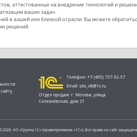
стов, аттестованных на внедрение технологий и решен
атизации ваших задач.
ий в вашей или близкой отрасли. Вы можете обратитьс
ми решений.
Телефон:
+7 (495) 737-92-57
льности
Email:
site_v8@1c.ru
 сайту
Отдел продаж:
г. Москва
,
улица
Селезнёвская, дом 21
© 2026 АО «Группа 1С» (правопреемник «1С»). Все права на сайт защищен