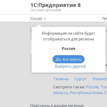
1С:Предприятие 8
Система программ
Россия
Пр
Главная
1С:Управление нашей фирмой
Выбор 
Информация на сайте будет
отображаться для региона
1С:Управление
Россия
в Югорске
Да, все верно
Ознакомьтесь с информацио
Выбрать другой
или внедрение продукта.
Тюмень
Сургут
Нижнев
Смотрите также:
Россия
,
Тюм
область
,
Республика Коми
,
С
Партнеры в вашем регионе: