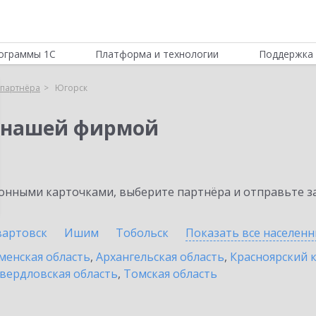
ограммы 1С
Платформа и технологии
Поддержка 
партнёра
Югорск
 нашей фирмой
нными карточками, выберите партнёра и отправьте за
артовск
Ишим
Тобольск
Показать все населен
енская область
,
Архангельская область
,
Красноярский 
вердловская область
,
Томская область