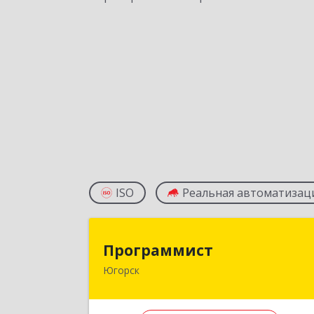
ISO
Реальная автоматизац
Программис
Программист
Югорск
628264, Ханты-Мансийски
Автономный округ - Югра АО, Югорс
г, микрорайон Югорск-2, дом № 1