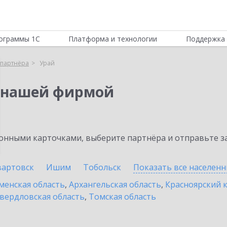
ограммы 1С
Платформа и технологии
Поддержка 
партнёра
Урай
 нашей фирмой
нными карточками, выберите партнёра и отправьте за
артовск
Ишим
Тобольск
Показать все населен
енская область
,
Архангельская область
,
Красноярский 
вердловская область
,
Томская область