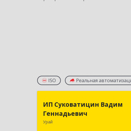
ISO
Реальная автоматизац
ИП Суковатицин Вади
ИП Суковатицин Вадим
Геннадьеви
Геннадьевич
Урай
628285, Ханты-Мансийски
Автономный округ - Югра АО, Урай г