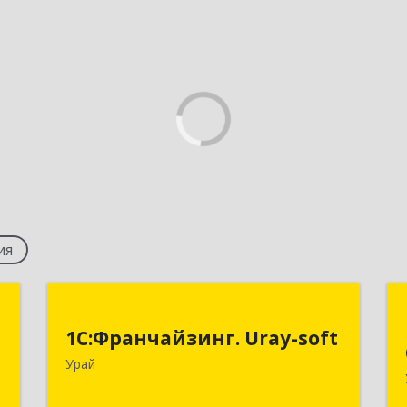
ия
м
1С:Франчайзинг. Uray-soft
ч
1С:Франчайзинг. Uray-soft
628284, Ханты-Мансийский
Урай
Автономный округ - Югра АО, Урай г,
й
2-й мкр, дом № 89а, кв.2
,