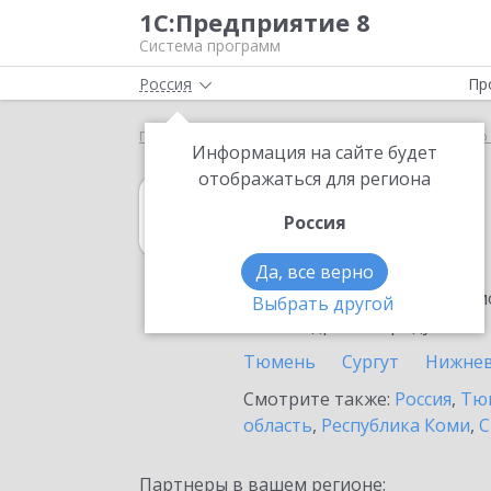
1С:Предприятие 8
Система программ
Россия
Пр
Главная
1С:Управление нашей фирмой
Выбор 
Информация на сайте будет
отображаться для региона
1С:Управление
Россия
в Урае
Да, все верно
Ознакомьтесь с информацио
Выбрать другой
или внедрение продукта.
Тюмень
Сургут
Нижнев
Смотрите также:
Россия
,
Тюм
область
,
Республика Коми
,
С
Партнеры в вашем регионе: