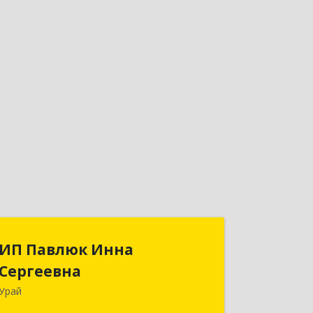
ИП Павлюк Инна
ИП Павлюк Инна
Сергеевна
Сергеевна
Урай
628284, Ханты-Мансийский
Автономный округ - Югра АО, Урай г,