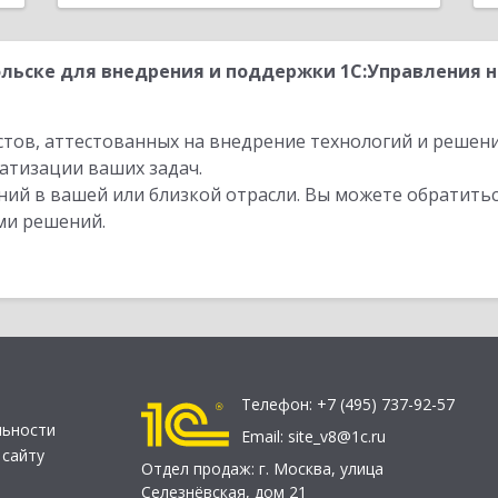
льске для внедрения и поддержки 1С:Управления 
стов, аттестованных на внедрение технологий и решен
атизации ваших задач.
ий в вашей или близкой отрасли. Вы можете обратитьс
ми решений.
Телефон:
+7 (495) 737-92-57
льности
Email:
site_v8@1c.ru
 сайту
Отдел продаж:
г. Москва
,
улица
Селезнёвская, дом 21