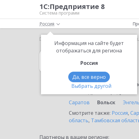
1С:Предприятие 8
Система программ
Россия
Пр
Главная
1С:Управление нашей фирмой
Выбор 
Информация на сайте будет
отображаться для региона
1С:Управление
Россия
в Вольске
Да, все верно
Ознакомьтесь с информацио
Выбрать другой
или внедрение продукта.
Саратов
Вольск
Энгел
Смотрите также:
Россия
,
Сар
область
,
Тамбовская област
Партнеры в вашем регионе: