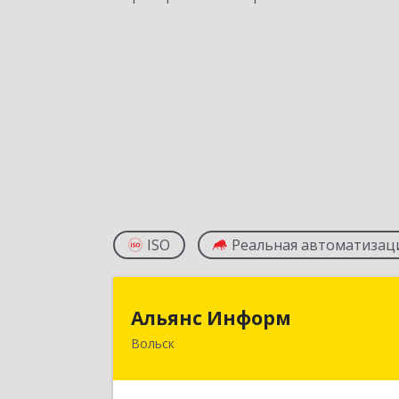
ISO
Реальная автоматизац
Альянс Инфор
Альянс Информ
Вольск
412906, Саратовская обл, Вольск г
Чернышевского ул, дом № 73