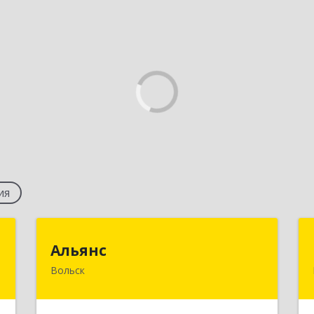
ия
м
Альянс
Альянс
Вольск
,
412900, Саратовская обл, Вольск г,
А
Клочкова ул, дом № 83а