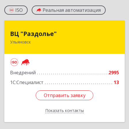
ISO
Реальная автоматизация
ВЦ "Раздолье"
ВЦ "Раздолье"
Ульяновск
432001, Ульяновская обл, Ульяновск г, Марата
ул, дом № 13, оф.1
Подробнее
Внедрений
2995
1С:Специалист
13
Отправить заявку
Отправить заявку
Показать контакты
Назад