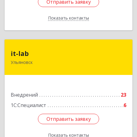
Отправить заявку
Отправить заявку
Показать контакты
Назад
it-lab
it-lab
Ульяновск
432011, Ульяновская обл, Ульяновск г, Орлова
ул, дом № 41, оф.35
Подробнее
Внедрений
23
1С:Специалист
6
Отправить заявку
Отправить заявку
Показать контакты
Назад