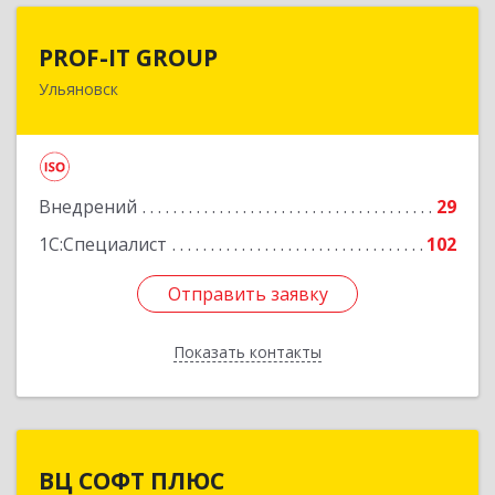
PROF-IT GROUP
PROF-IT GROUP
Ульяновск
432071, Ульяновская обл, Ульяновск г, Марата
ул, дом № 33, корпус 2, этаж 1
Подробнее
Внедрений
29
1С:Специалист
102
Отправить заявку
Отправить заявку
Показать контакты
Назад
ВЦ СОФТ ПЛЮС
ВЦ СОФТ ПЛЮС