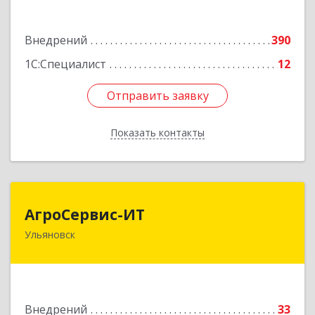
Подробнее
Внедрений
390
1С:Специалист
12
Отправить заявку
Отправить заявку
Показать контакты
Назад
АгроСервис-ИТ
АгроСервис-ИТ
Ульяновск
432063, Ульяновская обл, Ульяновск г,
Гончарова ул, дом № 27, оф.604
Подробнее
Внедрений
33