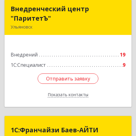
Внедренческий центр
Внедренческий центр
"ПаритетЪ"
"ПаритетЪ"
Ульяновск
432026, Ульяновская обл, Ульяновск г,
Октябрьская ул, дом № 27Б
Внедрений
19
Подробнее
1С:Специалист
9
Отправить заявку
Отправить заявку
Показать контакты
Назад
1С:Франчайзи Баев-АЙТИ
1С:Франчайзи Баев-АЙТИ