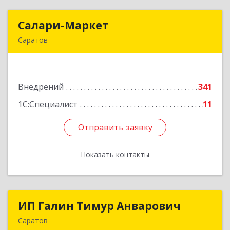
Салари-Маркет
Салари-Маркет
Саратов
410031, Саратовская обл, Саратов г, Соборная
ул, дом № 42
Внедрений
341
Подробнее
1С:Специалист
11
Отправить заявку
Отправить заявку
Показать контакты
Назад
ИП Галин Тимур Анварович
ИП Галин Тимур Анварович
Саратов