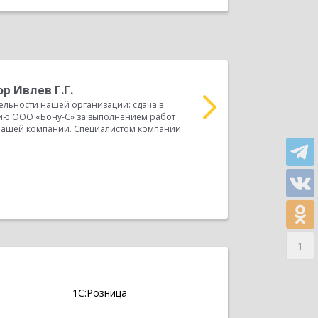
р Ивлев Г.Г.
С
ельности нашей организации: сдача в
А
нию ООО «Бону-С» за выполнением работ
Всероссийской Академи
 нашей компании. Специалистом компании
спецподразделений прав
связи с увеличением объ
Прочитать весь отзыв
1
1С:Розница