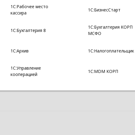
1С:Рабочее место
1С:БизнесСтарт
кассира
1С:Бухгалтерия КОРП
1С:Бухгалтерия 8
МСФО
1С:Архив
1С:Налогоплательщик
1С:Управление
1С:MDM КОРП
кооперацией