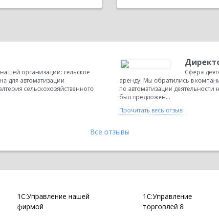
Директо
 нашей организации: сельское
Сфера деят
на для автоматизации
аренду. Мы обратились в компа
алтерия сельскохозяйственного
по автоматизации деятельности
был предложен...
Прочитать весь отзыв
Все отзывы
1С:Управление нашей
1С:Управление
фирмой
торговлей 8