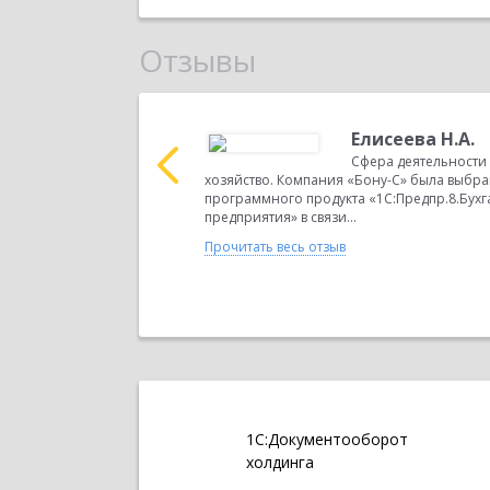
Отзывы
Елисеева Н.А.
ельности ООО ЧОО
Сфера деятельности
нию ООО «Бону-С» за
хозяйство. Компания «Бону-С» была выбра
и на платформе
программного продукта «1С:Предпр.8.Бухг
предприятия» в связи...
Прочитать весь отзыв
1С:Документооборот
холдинга