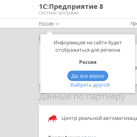
1С:Предприятие 8
Система программ
Россия
Пр
Главная
Бону-С
Информация на сайте будет
Бону-С
отображаться для региона
Россия
Адрес:
410010, Саратовская обл, Сара
Телефон:
(8452) 79-0325
Да, все верно
Выбрать другой
Данные по партнеру
Центр реальной автоматизац