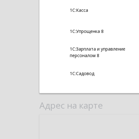
1С:Касса
1С:Упрощенка 8
1С:Зарплата и управление
персоналом 8
1С:Садовод
Адрес на карте