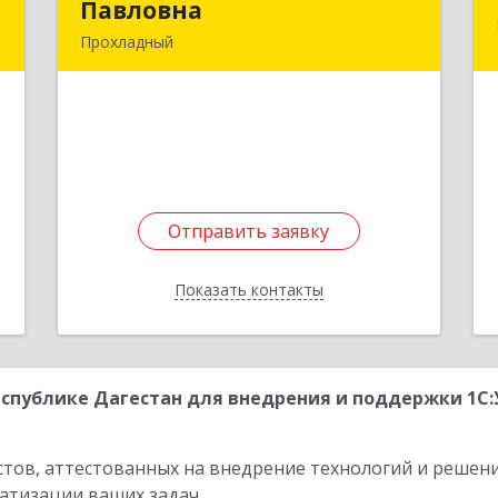
Павловна
Павловна
я
Прохладный
м
361045, Кабардино-Балкарская Респ,
8
Прохладный г, Добровольская ул, дом
№ 31
е
Подробнее
Отправить заявку
Отправить заявку
Показать контакты
Назад
спублике Дагестан для внедрения и поддержки 1С
стов, аттестованных на внедрение технологий и решен
атизации ваших задач.