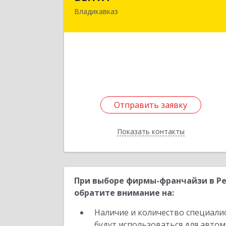
Владикавказ
362031, Северная Осетия - Алани
Респ, Владикавказ г, Коста пр-кт, до
№ 27
Подробне
Отправить заявку
Отправить заявку
Показать контакты
Назад
При выборе фирмы-франчайзи в Ре
обратите внимание на:
Наличие и количество специали
будут использоваться для автом