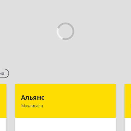
ия
а
Альянс
Альянс
"
Махачкала
368000, Дагестан Респ, Махачкала г,
Петра Первого пр-кт, дом № 32 "а",
,
оф.37
1