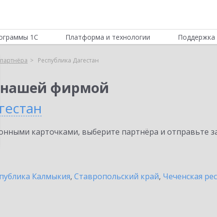
ограммы 1С
Платформа и технологии
Поддержка 
партнёра
Республика Дагестан
 нашей фирмой
гестан
нными карточками, выберите партнёра и отправьте за
публика Калмыкия
,
Ставропольский край
,
Чеченская ре