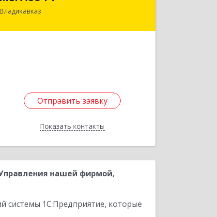
Владикавказ
362019, Северная Осетия - Алания
Респ, Владикавказ г, Декабристов ул,
дом № 20
Подробнее
Отправить заявку
Отправить заявку
Показать контакты
Назад
:Управления нашей фирмой,
ий системы 1С:Предприятие, которые