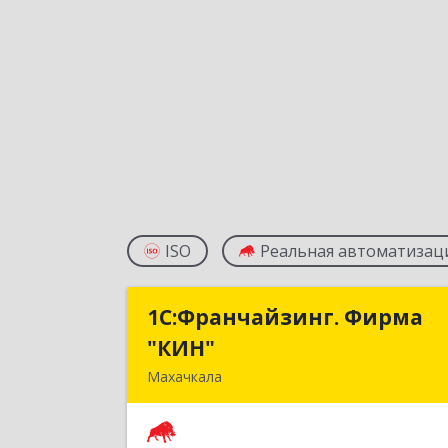
ISO
Реальная автоматизац
1С:Франчайзинг. Фирма
1С:Франчайзинг. Фирм
"КИН"
"КИН
Махачкала
367030, Дагестан Респ, Махачкала г
И.Казака ул, дом № 3