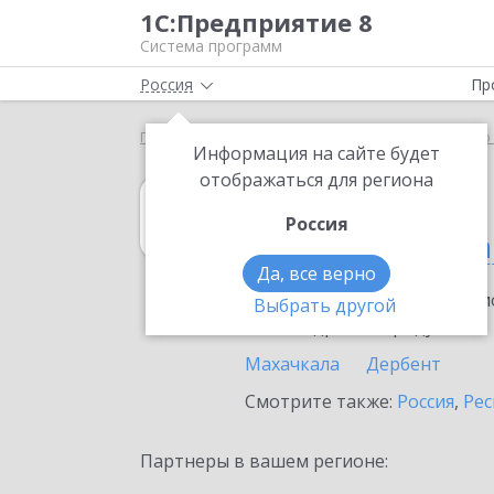
1С:Предприятие 8
Система программ
Россия
Пр
Главная
1С:Управление нашей фирмой
Выбор 
Информация на сайте будет
отображаться для региона
1С:Управление
Россия
в Республике Да
Да, все верно
Ознакомьтесь с информацио
Выбрать другой
или внедрение продукта.
Махачкала
Дербент
Смотрите также:
Россия
,
Рес
Партнеры в вашем регионе: