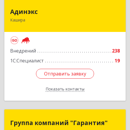
Адинэкс
Адинэкс
Кашира
142900, Московская обл, г.о. Кашира, Кашира г,
Стрелецкая ул, дом № 70/1
Подробнее
Внедрений
238
1С:Специалист
19
Отправить заявку
Отправить заявку
Показать контакты
Назад
Группа компаний "Гарантия"
Группа компаний "Гарантия"