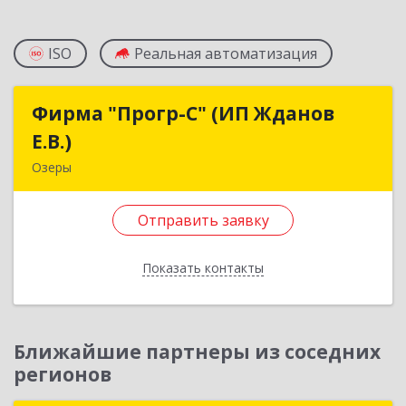
ISO
Реальная автоматизация
Фирма "Прогр-С" (ИП Жданов
Фирма "Прогр-С" (ИП Жданов
Е.В.)
Е.В.)
Озеры
140563, Московская обл, Озерский р-н, Озеры г,
им Маршала Катукова мкр, дом № 16, кв.27
Отправить заявку
Подробнее
Показать контакты
Отправить заявку
Назад
Ближайшие партнеры из соседних
регионов