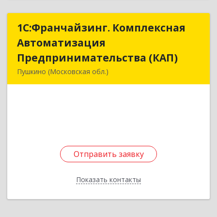
1С:Франчайзинг. Комплексная
1С:Франчайзинг. Комплексная
Автоматизация
Автоматизация
Предпринимательства (КАП)
Предпринимательства (КАП)
Пушкино (Московская обл.)
141205, Московская обл, Пушкино г,
Пушкинское ш, дом № 3, кв.82
Подробнее
Отправить заявку
Отправить заявку
Показать контакты
Назад