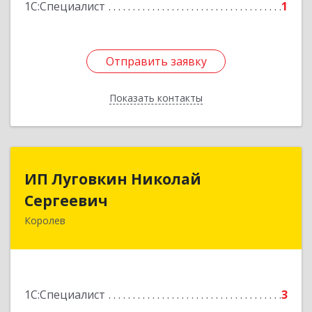
1С:Специалист
1
Отправить заявку
Отправить заявку
Показать контакты
Назад
ИП Луговкин Николай
ИП Луговкин Николай
Сергеевич
Сергеевич
Королев
141071, Московская обл, Королев г, Садовая ул,
дом № 11, кв.23
Подробнее
1С:Специалист
3