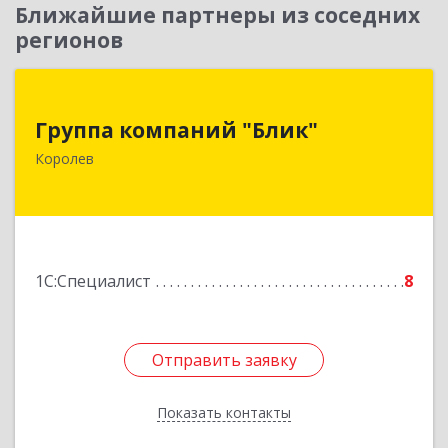
Ближайшие партнеры из соседних
регионов
Группа компаний "Блик"
Группа компаний "Блик"
141077, Московская обл, Королев г,
Королев
Октябрьский б-р, дом № 14
Подробнее
1С:Специалист
8
Отправить заявку
Отправить заявку
Показать контакты
Назад