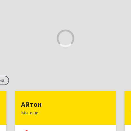
ия
"
Айтон
Айтон
Мытищи
,
141006, Московская обл, Мытищи г,
4
Олимпийский пр-кт, строение 10,
пом.1А,8