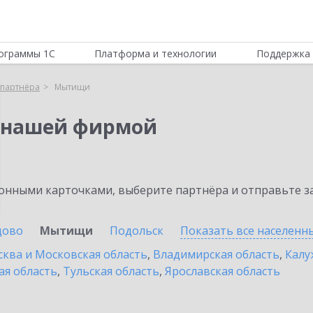
ограммы 1С
Платформа и технологии
Поддержка 
партнёра
Мытищи
 нашей фирмой
нными карточками, выберите партнёра и отправьте за
цово
Мытищи
Подольск
Показать все населенн
ква и Московская область
,
Владимирская область
,
Калу
ая область
,
Тульская область
,
Ярославская область