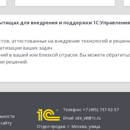
ытищах для внедрения и поддержки 1С:Управления
стов, аттестованных на внедрение технологий и решен
атизации ваших задач.
ий в вашей или близкой отрасли. Вы можете обратитьс
ми решений.
Телефон:
+7 (495) 737-92-57
льности
Email:
site_v8@1c.ru
 сайту
Отдел продаж:
г. Москва
,
улица