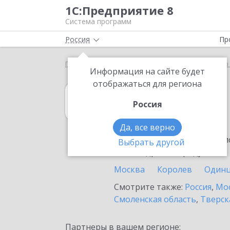
1С:Предприятие 8
Система программ
Россия
Пр
Главная
1С:Управление нашей фирмой
Выбор 
Информация на сайте будет
отображаться для региона
1С:Управление
Россия
в Мытищах
Да, все верно
Ознакомьтесь с информацио
Выбрать другой
или внедрение продукта.
Москва
Королев
Один
Смотрите также:
Россия
,
Мос
Смоленская область
,
Тверск
Партнеры в вашем регионе: