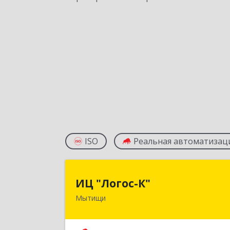
ISO
Реальная автоматизац
ИЦ "Логос-К
ИЦ "Логос-К"
Мытищи
141008, Московская обл, Мытищи г
Мира ул, дом № 2