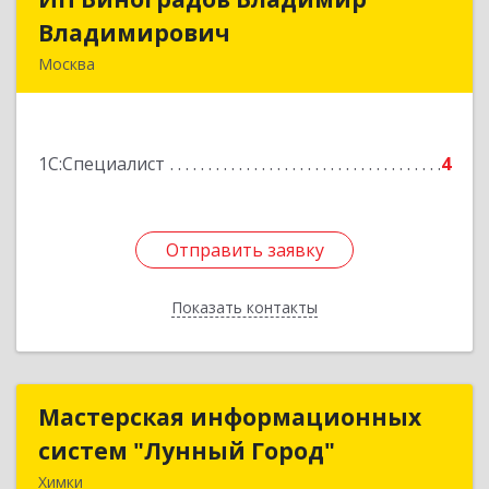
Владимирович
Владимирович
Москва
125368, Москва г, Барышиха ул, дом № 39А,
оф.15
1С:Специалист
4
Подробнее
Отправить заявку
Отправить заявку
Показать контакты
Назад
Мастерская информационных
Мастерская информационных
систем "Лунный Город"
систем "Лунный Город"
Химки