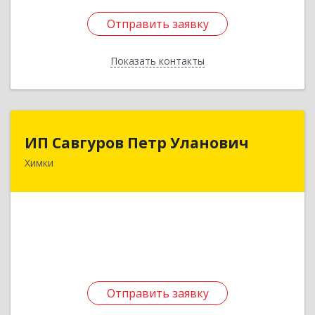
Отправить заявку
Отправить заявку
Показать контакты
Назад
ИП Савгуров Петр Уланович
ИП Савгуров Петр Уланович
Химки
141407, Московская обл, Химки г, Молодежная
ул, дом № 68, кв.443
Подробнее
Отправить заявку
Отправить заявку