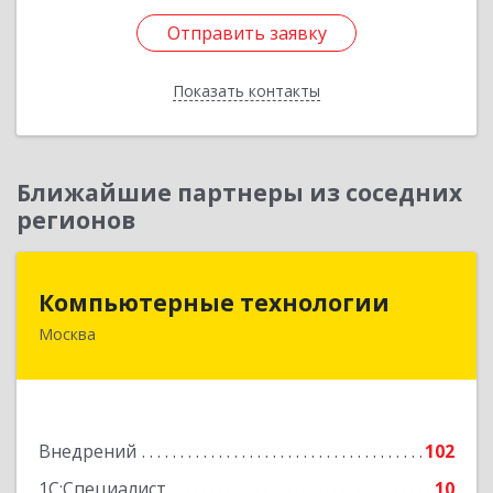
Отправить заявку
Отправить заявку
Показать контакты
Назад
Ближайшие партнеры из соседних
регионов
Компьютерные технологии
Компьютерные технологии
Москва
125466, Москва, Ландышевая ул, дом № 12,
кв.67
Подробнее
Внедрений
102
1С:Специалист
10