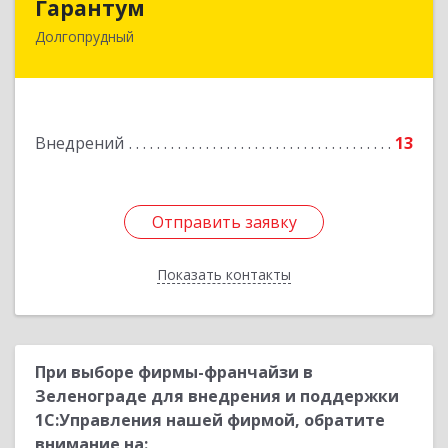
Гарантум
Долгопрудный
141707, Московская обл, Долгопрудный г,
Заводская ул, дом № 7
Подробнее
Внедрений
13
Отправить заявку
Отправить заявку
Показать контакты
Назад
При выборе фирмы-франчайзи в
Зеленограде для внедрения и поддержки
1С:Управления нашей фирмой, обратите
внимание на: