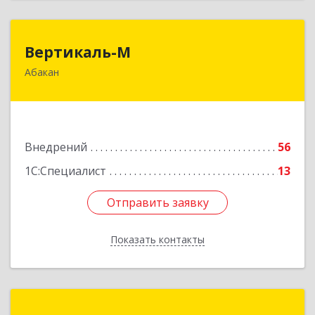
Вертикаль-М
Вертикаль-М
Абакан
655017, Хакасия Респ, Абакан г, Чертыгашева
ул, дом № 124, кв.97Н
Подробнее
Внедрений
56
1С:Специалист
13
Отправить заявку
Отправить заявку
Показать контакты
Назад
Бизнес Форум