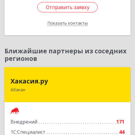
Отправить заявку
Отправить заявку
Показать контакты
Назад
Ближайшие партнеры из соседних
регионов
Хакасия.ру
Хакасия.ру
Абакан
655017, Хакасия Респ, Абакан г, Вяткина ул, дом
№ 9, кв.2
Подробнее
Внедрений
171
1С:Специалист
44