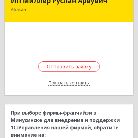
ИП Миллер Руслан Арвувич
Абакан
655001, Хакасия Респ, Абакан г, Крылова ул, дом
№ 90, кв.44
Подробнее
Отправить заявку
Отправить заявку
Показать контакты
Назад
При выборе фирмы-франчайзи в
Минусинске для внедрения и поддержки
1С:Управления нашей фирмой, обратите
внимание на: