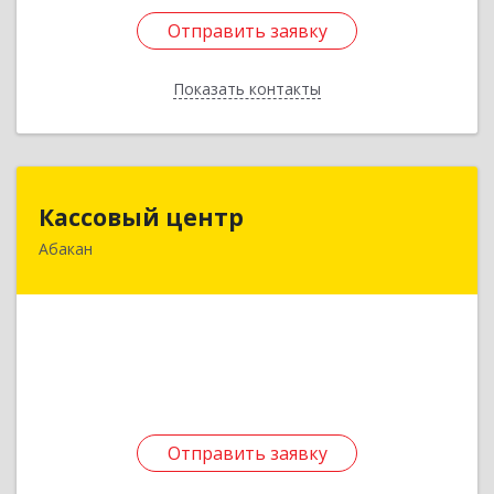
Отправить заявку
Отправить заявку
Показать контакты
Назад
Кассовый центр
Кассовый центр
Абакан
655017, Хакасия Респ, Абакан г, Промышленная
ул, дом № 31, литера Б1
Подробнее
Отправить заявку
Отправить заявку