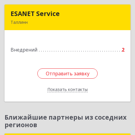
ESANET Serviсe
ESANET Serviсe
Таллинн
Vana-Louna 19, Tallin 10134, Estonia
Подробнее
Внедрений
2
Отправить заявку
Отправить заявку
Показать контакты
Назад
Ближайшие партнеры из соседних
регионов