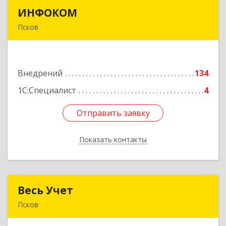
ИНФОКОМ
ИНФОКОМ
Псков
180000, Псковская обл, Псков г, Советская ул,
дом № 42г
Внедрений
134
Подробнее
1С:Специалист
4
Отправить заявку
Отправить заявку
Показать контакты
Назад
Весь Учет
Весь Учет
Псков
180019, Псковская обл, Псков г, Белинского ул,