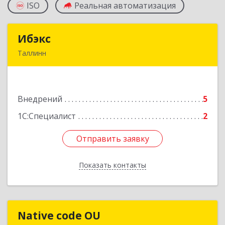
ISO
Реальная автоматизация
Ибэкс
Ибэкс
Таллинн
Таллин, 13522, ул. Вабаыхумуузеуми, 5/II - 37
Подробнее
Внедрений
5
1С:Специалист
2
Отправить заявку
Отправить заявку
Показать контакты
Назад
Native code OU
Native code OU