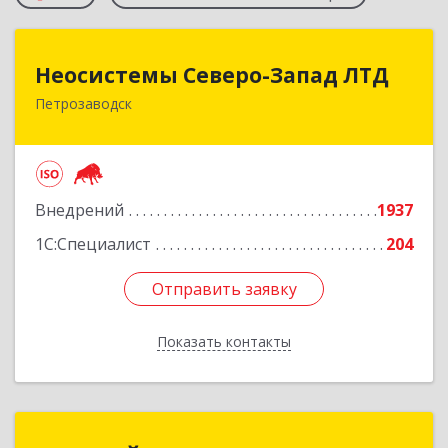
Неосистемы Северо-Запад ЛТД
Неосистемы Северо-Запад ЛТД
Петрозаводск
185001, Карелия Респ, Петрозаводск г,
Первомайский (Первомайский р-н) пр-кт, дом
№ 54, пом.27
Подробнее
Внедрений
1937
1С:Специалист
204
Отправить заявку
Отправить заявку
Показать контакты
Назад
ПРОФКЕЙС