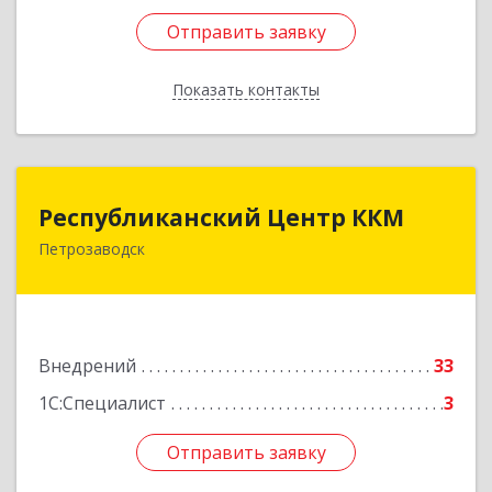
Отправить заявку
Отправить заявку
Показать контакты
Назад
Республиканский Центр ККМ
Республиканский Центр ККМ
Петрозаводск
185005, Карелия Респ, Петрозаводск г,
Промышленная ул, дом № 1/26
Подробнее
Внедрений
33
1С:Специалист
3
Отправить заявку
Отправить заявку