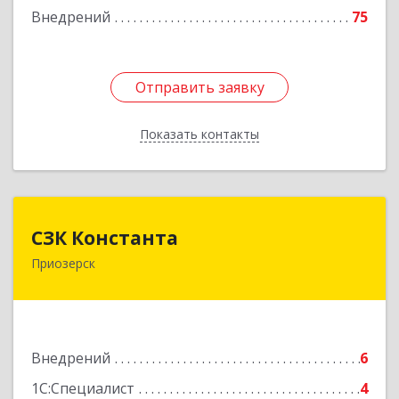
Внедрений
75
Отправить заявку
Отправить заявку
Показать контакты
Назад
СЗК Константа
СЗК Константа
Приозерск
188760, Ленинградская обл, Приозерск г,
Калинина ул, дом № 29, кв.35
Подробнее
Внедрений
6
1С:Специалист
4