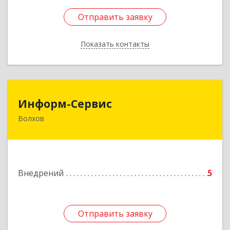
Отправить заявку
Отправить заявку
Показать контакты
Назад
Информ-Сервис
Информ-Сервис
Волхов
187400, Ленинградская обл, Волхов г,
Волховский пр-кт, дом № 7
Подробнее
Внедрений
5
Отправить заявку
Отправить заявку