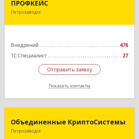
ПРОФКЕЙС
Петрозаводск
185035, Карелия Респ, Петрозаводск г, Красная
ул, дом № 10
Подробнее
Внедрений
476
1С:Специалист
27
Отправить заявку
Отправить заявку
Показать контакты
Назад
Объединенные КриптоСистемы
Объединенные КриптоСистемы
Петрозаводск
185035, Карелия Респ, Петрозаводск г, Кирова