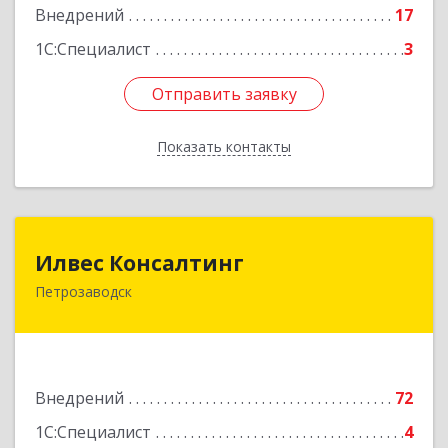
Внедрений
17
1С:Специалист
3
Отправить заявку
Отправить заявку
Показать контакты
Назад
Илвес Консалтинг
Илвес Консалтинг
Петрозаводск
185001, Карелия Респ, Петрозаводск г,
Шотмана ул, дом № 56
Подробнее
Внедрений
72
1С:Специалист
4