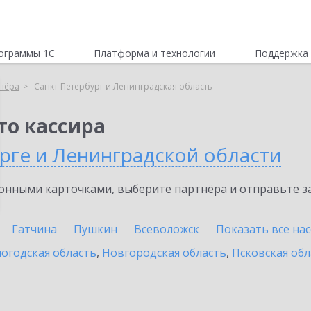
ограммы 1С
Платформа и технологии
Поддержка 
нёра
Санкт-Петербург и Ленинградская область
то кассира
рге и Ленинградской области
нными карточками, выберите партнёра и отправьте за
Гатчина
Пушкин
Всеволожск
Показать все на
огодская область
,
Новгородская область
,
Псковская обл