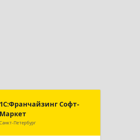
1С:Франчайзинг Софт-
1С:Франчайзинг Софт-
Маркет
Маркет
Санкт-Петербург
Санкт-Петербург г, Суворовский
проспект, 10