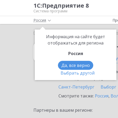
1С:Предприятие 8
Система программ
Россия
Пр
Главная
1С:Рабочее место кассира
Выбор парт
Информация на сайте будет
отображаться для региона
1С:Рабочее мес
Россия
в Санкт-Петербу
Да, все верно
Ознакомьтесь с информацио
Выбрать другой
или внедрение продукта.
Санкт-Петербург
Выборг
Смотрите также:
Россия
,
Вол
Партнеры в вашем регионе: