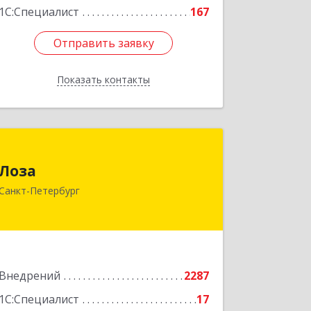
1С:Специалист
167
Отправить заявку
Отправить заявку
Показать контакты
Назад
Лоза
Лоза
194044, Санкт-Петербург г,
Санкт-Петербург
Выборгская наб, дом № 49,БЦ
"Компрессор", оф.600
Подробнее
Внедрений
2287
1С:Специалист
17