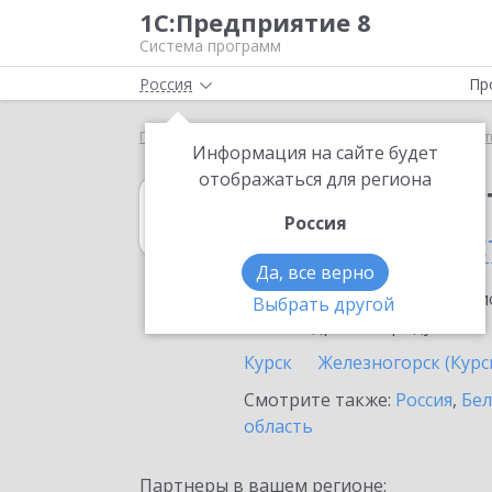
1С:Предприятие 8
Система программ
Россия
Пр
Главная
1С:Рабочее место кассира
Выбор парт
Информация на сайте будет
отображаться для региона
1С:Рабочее мес
Россия
в Курской облас
Да, все верно
Ознакомьтесь с информацио
Выбрать другой
или внедрение продукта.
Курск
Железногорск (Курск
Смотрите также:
Россия
,
Бел
область
Партнеры в вашем регионе: