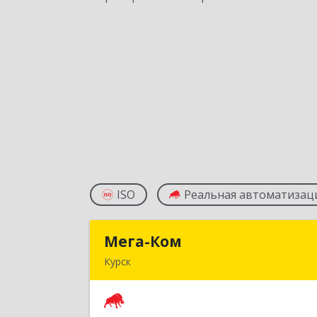
ISO
Реальная автоматизац
Мега-Ком
Мега-Ко
Курск
305001, Курская обл, Курск г, Красно
Армии ул, дом № 23 