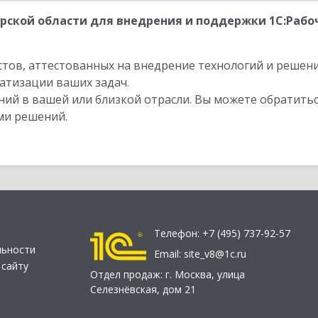
рской области для внедрения и поддержки 1С:Рабоч
стов, аттестованных на внедрение технологий и решен
атизации ваших задач.
ий в вашей или близкой отрасли. Вы можете обратитьс
ми решений.
Телефон:
+7 (495) 737-92-57
льности
Email:
site_v8@1c.ru
 сайту
Отдел продаж:
г. Москва
,
улица
Селезнёвская, дом 21