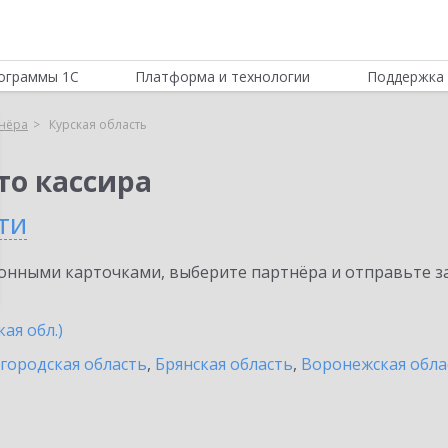
ограммы 1С
Платформа и технологии
Поддержка 
нёра
Курская область
то кассира
ти
нными карточками, выберите партнёра и отправьте за
ая обл.)
городская область
,
Брянская область
,
Воронежская обла