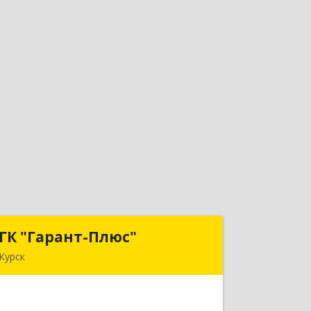
ГК "Гарант-Плюс"
ГК "Гарант-Плюс"
Курск
305035, Курская обл, Курск г,
Овечкина ул, дом № 14, пом.1