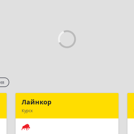
ия
м
Лайнкор
Лайнкор
Курск
й
305021, Курская обл, Курск г, Победы
А
пр-кт, дом № 10, оф.№64