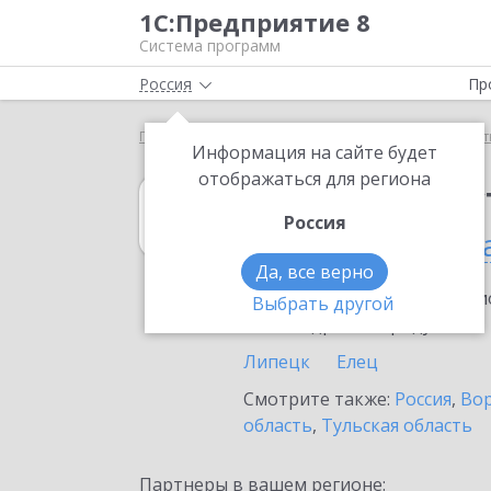
1С:Предприятие 8
Система программ
Россия
Пр
Главная
1С:Рабочее место кассира
Выбор парт
Информация на сайте будет
отображаться для региона
1С:Рабочее мес
Россия
в Липецкой обл
Да, все верно
Ознакомьтесь с информацио
Выбрать другой
или внедрение продукта.
Липецк
Елец
Смотрите также:
Россия
,
Вор
область
,
Тульская область
Партнеры в вашем регионе: