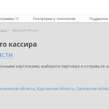
ограммы 1С
Платформа и технологии
Поддержка 
нёра
Липецкая область
то кассира
асти
нными карточками, выберите партнёра и отправьте за
онежская область
,
Курганская область
,
Орловская облас