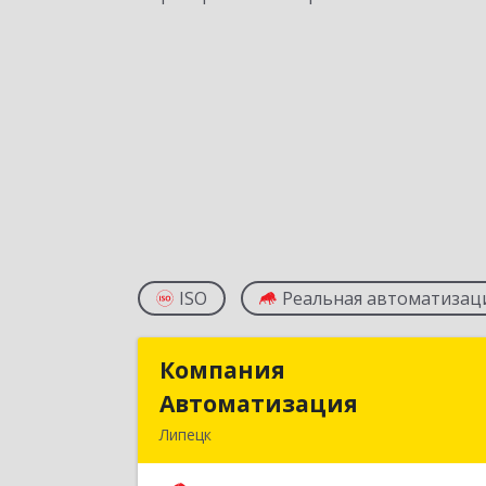
ISO
Реальная автоматизац
Компания
Компани
Автоматизация
Автоматизаци
Липецк
398001, Липецкая обл, Липецк г
Победы пл, дом № 