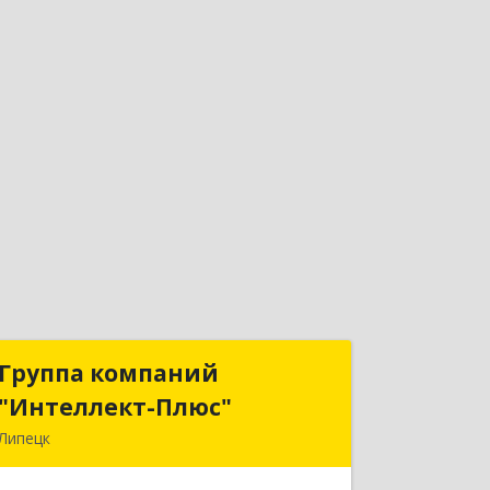
Группа компаний
Группа компаний
"Интеллект-Плюс"
"Интеллект-Плюс"
Липецк
398024, Липецкая обл, Липецк г,
Победы пл, дом № 8, 306