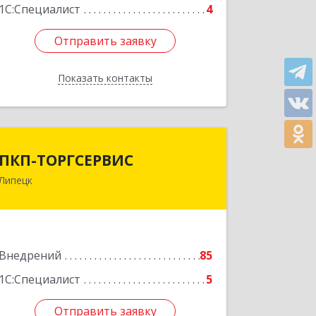
1С:Специалист
4
Отправить заявку
Отправить заявку
Показать контакты
Назад
ПКП-ТОРГСЕРВИС
ПКП-ТОРГСЕРВИС
Липецк
398024, Липецкая обл, Липецк г,
Победы пр, дом № 72А
Подробнее
Внедрений
85
1С:Специалист
5
Отправить заявку
Отправить заявку