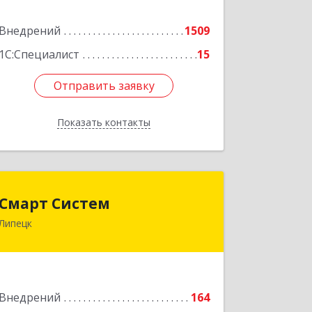
Внедрений
1509
Подробнее
1С:Специалист
15
Отправить заявку
Отправить заявку
Показать контакты
Назад
Смарт Систем
Смарт Систем
Липецк
398059, Липецкая обл, Липецк г,
Барашева ул, дом № 1, пом.23
Подробнее
Внедрений
164