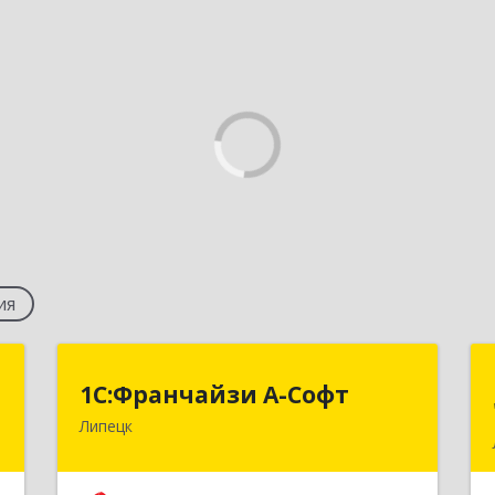
ия
я
1С:Франчайзи А-Софт
1С:Франчайзи А-Софт
я
Липецк
398059, Липецкая обл, Липецк г,
Фрунзе ул, дом № 27
,
8