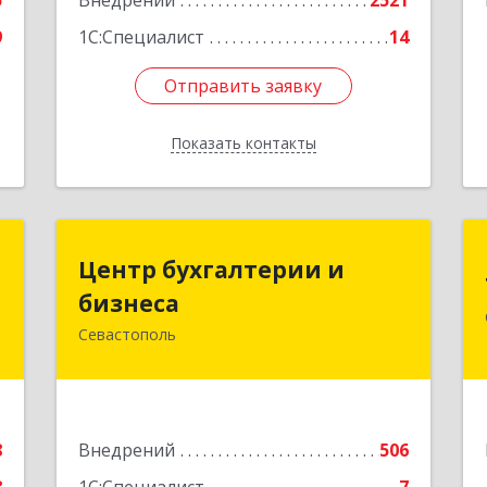
5
Внедрений
2521
9
1С:Специалист
14
Отправить заявку
Отправить заявку
Показать контакты
Назад
К
Центр бухгалтерии и
Центр бухгалтерии и
бизнеса
бизнеса
.
,
Севастополь
299026, Севастополь г, Качинский туп,
5
дом № 22
е
Подробнее
8
Внедрений
506