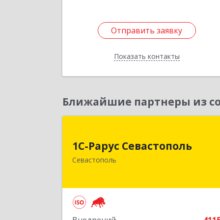
Отправить заявку
Отправить заявку
Показать контакты
Назад
Ближайшие партнеры из со
1С-Рарус Севастопол
1С-Рарус Севастополь
299011, Севастополь г, Кулакова ул
Севастополь
дом № 5
Подробне