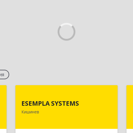
ия
R
ESEMPLA SYSTEMS
ESEMPLA SYSTEMS
й
Молдова, г.Кишинев, ул. Колумна 170,
Кишинев
ж
МД-2004
е
Подробнее