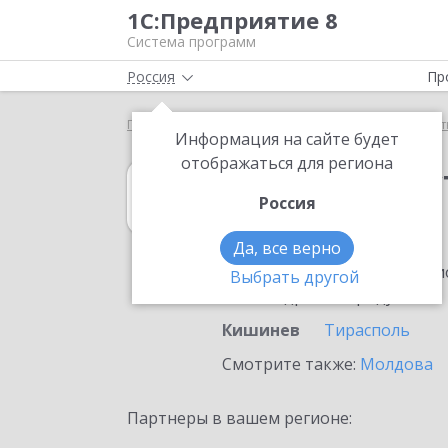
1С:Предприятие 8
Система программ
Россия
Пр
Главная
1С:Рабочее место кассира
Выбор парт
Информация на сайте будет
отображаться для региона
1С:Рабочее мес
Россия
в Кишиневе
Да, все верно
Ознакомьтесь с информацио
Выбрать другой
или внедрение продукта.
Кишинев
Тирасполь
Смотрите также:
Молдова
Партнеры в вашем регионе: