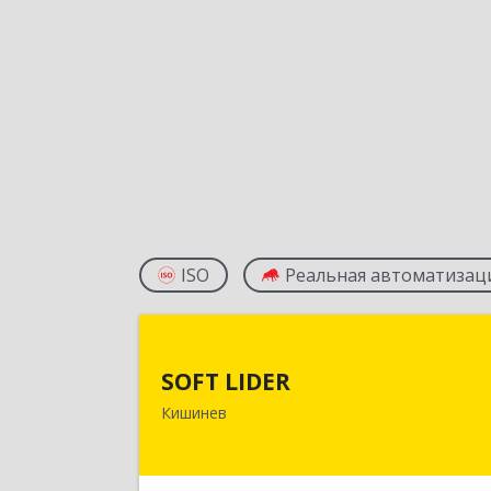
ISO
Реальная автоматизац
SOFT LIDE
SOFT LIDER
Молдова, г. Кишинев, Московски
Кишинев
проспект, 17А, 3-й эта
Подробне