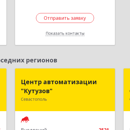
Отправить заявку
Отправить заявку
Показать контакты
Назад
седних регионов
ь
Центр автоматизации
Центр автоматизации
"Кутузов"
"Кутузов"
,
8
Севастополь
299011, Севастополь г, Генерала
Петрова ул, дом № 20, корпус 1, оф.1
е
Подробнее