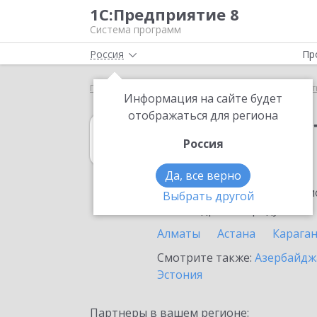
1С:Предприятие 8
Система программ
Россия
Пр
Главная
1С:Рабочее место кассира
Выбор парт
Информация на сайте будет
отображаться для региона
1С:Рабочее мес
Россия
в Казахстане
Да, все верно
Ознакомьтесь с информацио
Выбрать другой
или внедрение продукта.
Алматы
Астана
Карага
Смотрите также:
Азербайдж
Эстония
Партнеры в вашем регионе: