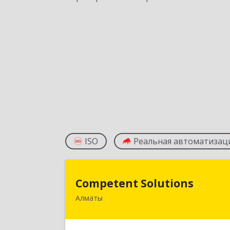
ISO
Реальная автоматизац
Competent Solution
Competent Solutions
Алматы
КАЗАХСТАН, 050009, г.Алматы
Алмалинский р-он, ул. Шевченк
165Б, офис 70