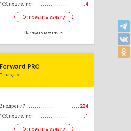
Подробнее
1С:Специалист
4
Отправить заявку
Отправить заявку
Показать контакты
Назад
Forward PRO
Forward PRO
Павлодар
140000, РК, город Павлодар, улица
Торайгырова, д.64, оф.23
Подробнее
Внедрений
224
1С:Специалист
1
Отправить заявку
Отправить заявку