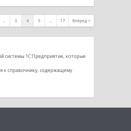
...
3
4
5
...
17
Вперед
>
ий системы 1С:Предприятие, которые
я к справочнику, содержащему