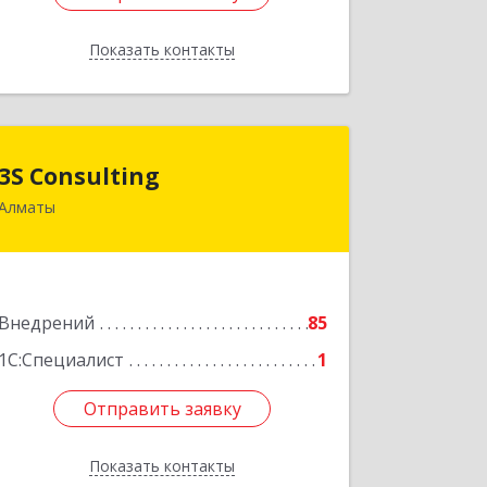
Показать контакты
Назад
3S Consulting
3S Consulting
Алматы
КАЗАХСТАН, 050016, Алматы, ул.
Кунаева 21 Б.
Подробнее
Внедрений
85
1С:Специалист
1
Отправить заявку
Отправить заявку
Показать контакты
Назад