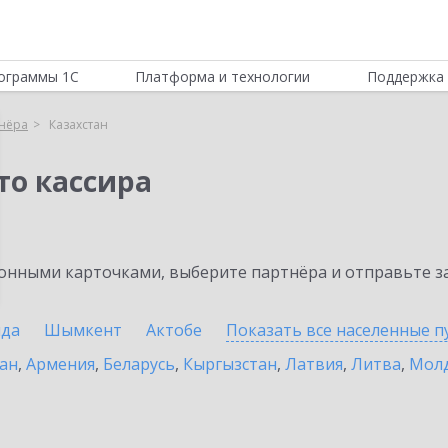
ограммы 1С
Платформа и технологии
Поддержка 
нёра
Казахстан
то кассира
нными карточками, выберите партнёра и отправьте за
нда
Шымкент
Актобе
Показать все населенные
п
ан
,
Армения
,
Беларусь
,
Кыргызстан
,
Латвия
,
Литва
,
Мол