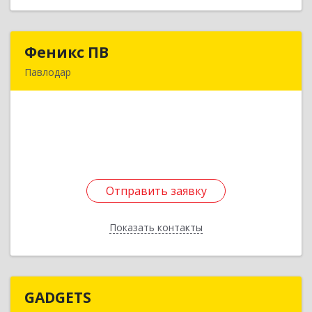
Феникс ПВ
Феникс ПВ
Павлодар
КАЗАХСТАН, г. Павлодар, ул.Торайгырова, 91-42
Подробнее
Отправить заявку
Отправить заявку
Показать контакты
Назад
GADGETS
GADGETS