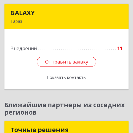
GALAXY
GALAXY
Тараз
г. Тараз, массив Тонкуруш, дом 1, кв 48
Подробнее
Внедрений
11
Отправить заявку
Отправить заявку
Показать контакты
Назад
Ближайшие партнеры из соседних
регионов
Точные решения
Точные решения