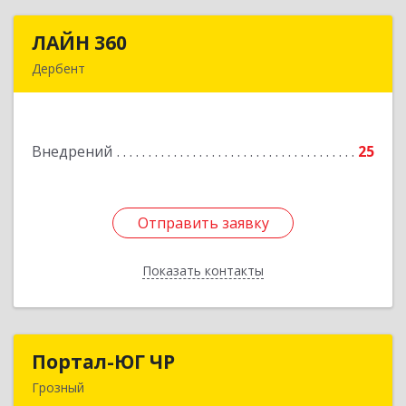
ЛАЙН 360
ЛАЙН 360
Дербент
368600, Дагестан Респ, Дербент г, Ю.Гагарина
ул, домовладение № 14, пом.1
Внедрений
25
Подробнее
Отправить заявку
Отправить заявку
Показать контакты
Назад
Портал-ЮГ ЧР
Портал-ЮГ ЧР
Грозный
364906, Чеченская Респ, Грозный г, Путина пр-