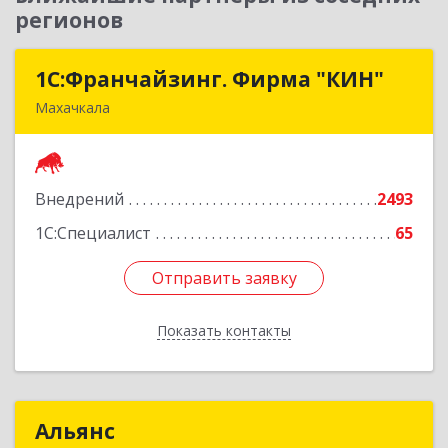
регионов
1С:Франчайзинг. Фирма "КИН"
1С:Франчайзинг. Фирма "КИН"
Махачкала
367030, Дагестан Респ, Махачкала г, И.Казака
ул, дом № 31
Внедрений
2493
Подробнее
1С:Специалист
65
Отправить заявку
Отправить заявку
Показать контакты
Назад
Альянс
Альянс