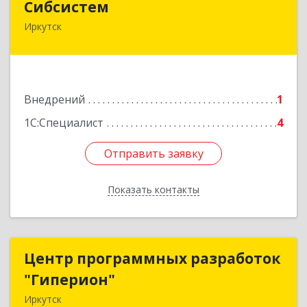
Сибсистем
Иркутск
664007, Иркутская обл, Иркутск г, Поленова ул,
дом № 1/1, оф.412
Подробнее
Внедрений
1
1С:Специалист
4
Отправить заявку
Отправить заявку
Показать контакты
Назад
Центр программных разработок
Центр программных разработок
"Гиперион"
"Гиперион"
Иркутск