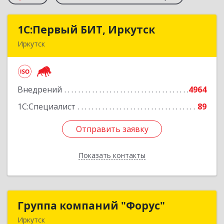
1С:Первый БИТ, Иркутск
1С:Первый БИТ, Иркутск
Иркутск
664007, Иркутская обл, Иркутск г, Декабрьских
Событий ул, дом № 125, оф.500
Внедрений
4964
Подробнее
1С:Специалист
89
Отправить заявку
Отправить заявку
Показать контакты
Назад
Группа компаний "Форус"
Группа компаний "Форус"
Иркутск