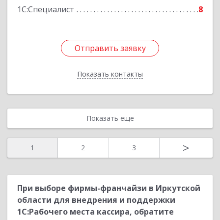
1С:Специалист
8
Подробнее
Отправить заявку
Отправить заявку
Показать контакты
Назад
Показать еще
>
1
2
3
При выборе фирмы-франчайзи в Иркутской
области для внедрения и поддержки
1С:Рабочего места кассира, обратите