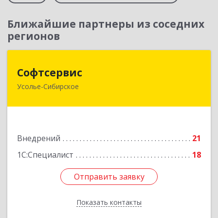
Ближайшие партнеры из соседних
регионов
Софтсервис
Софтсервис
Усолье-Сибирское
665451, Иркутская обл, Усолье-Сибирское г,
Интернациональная ул, дом № 87
Подробнее
Внедрений
21
1С:Специалист
18
Отправить заявку
Отправить заявку
Показать контакты
Назад