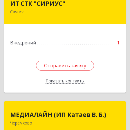
ИТ СТК "СИРИУС"
Саянск
666303, Иркутская обл, Саянск г, Юбилейный
мкр, дом № 38
Подробнее
Внедрений
1
Отправить заявку
Отправить заявку
Показать контакты
Назад
МЕДИАЛАЙН (ИП Катаев В. Б.)
МЕДИАЛАЙН (ИП Катаев В. Б.)
Черемхово
665413, Иркутская обл, Черемхово г, Ленина ул,