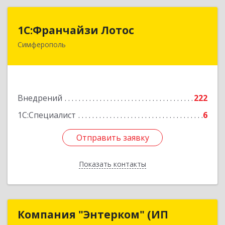
1С:Франчайзи Лотос
1С:Франчайзи Лотос
Симферополь
295029, Крым Респ, Симферополь г, им
В.С.Бархатовой ул, дом № 80
Подробнее
Внедрений
222
1С:Специалист
6
Отправить заявку
Отправить заявку
Показать контакты
Назад
Компания "Энтерком" (ИП
Компания "Энтерком" (ИП