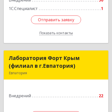
Внедрений
50
1С:Специалист
1
Отправить заявку
Отправить заявку
Показать контакты
Назад
Лаборатория Форт Крым
Лаборатория Форт Крым
(филиал в г.Евпатория)
(филиал в г.Евпатория)
Евпатория
296526, Крым Респ, Сакский р-н, Суворовское с,
Зеленая 1-я (Строитель тер. СПК) ул, дом № 7
Внедрений
22
Подробнее