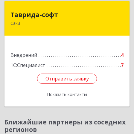
Таврида-софт
Таврида-софт
Саки
296574, Крым Респ, м.р-н Сакский с.п.
Новофедоровское, Новофедоровка пгт, 30
Авиаполка ул, дом № 10
Подробнее
Внедрений
4
1С:Специалист
7
Отправить заявку
Отправить заявку
Показать контакты
Назад
Ближайшие партнеры из соседних
регионов