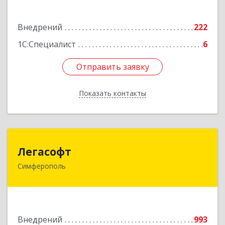
Подробнее
Внедрений
222
1С:Специалист
6
Отправить заявку
Отправить заявку
Показать контакты
Назад
Легасофт
Легасофт
Симферополь
295017, Крым Респ, г.о. город Симферополь,
Симферополь г, Победы пр-кт, Здание № 61А,
оф.36
Подробнее
Внедрений
993