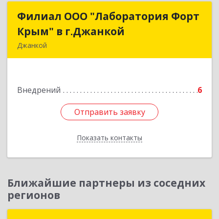
Филиал ООО "Лаборатория Форт
Филиал ООО "Лаборатория Форт
Крым" в г.Джанкой
Крым" в г.Джанкой
Джанкой
296100, Крым Респ, Джанкой г, Розы
Люксембург ул, дом № 3, оф.1
Внедрений
6
Подробнее
Отправить заявку
Отправить заявку
Показать контакты
Назад
Ближайшие партнеры из соседних
регионов