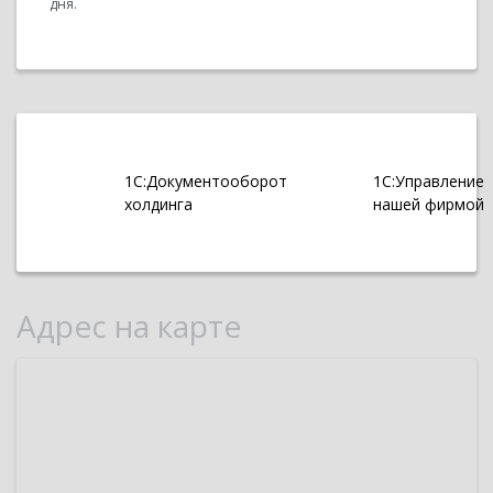
дня.
1С:Документооборот
1С:Управление
холдинга
нашей фирмой
Адрес на карте