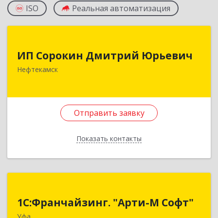
ISO
Реальная автоматизация
ИП Сорокин Дмитрий Юрьевич
ИП Сорокин Дмитрий Юрьевич
452684, Башкортостан Респ, Нефтекамск г,
Нефтекамск
Дорожная ул, дом № 23, кв.60
Подробнее
Отправить заявку
Отправить заявку
Показать контакты
Назад
1С:Франчайзинг. "Арти-М Софт"
1С:Франчайзинг. "Арти-М Софт"
450097, Башкортостан Респ, Уфа г, Николая
Уфа