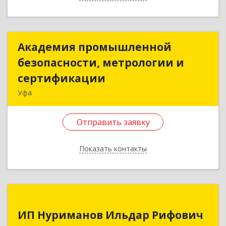
Назад
Академия промышленной
Академия промышленной
безопасности, метрологии и
безопасности, метрологии и
сертификации
сертификации
Уфа
450078, Башкортостан Респ, Уфа г,
Революционная ул, дом № 154/1, кв.408
Отправить заявку
Подробнее
Показать контакты
Отправить заявку
Назад
ИП Нуриманов Ильдар Рифович
ИП Нуриманов Ильдар Рифович
452320, Башкортостан Респ, Дюртюли г,