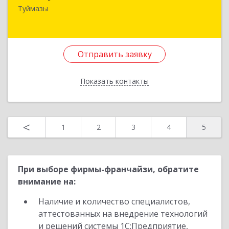
452757, Башкортостан Респ, Туймазинский р-н,
Туймазы
Туймазы г, Заводской пер, дом № 2, корпус Б
Подробнее
Отправить заявку
Отправить заявку
Показать контакты
Назад
<
1
2
3
4
5
При выборе фирмы-франчайзи, обратите
внимание на:
Наличие и количество специалистов,
аттестованных на внедрение технологий
и решений системы 1С:Предприятие,