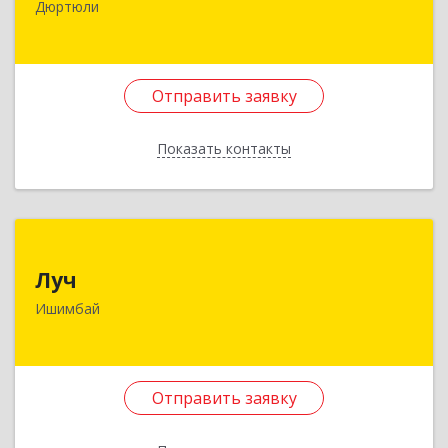
Дюртюли
Первомайская ул, 2а, кв.76
Подробнее
Отправить заявку
Отправить заявку
Показать контакты
Назад
Луч
Луч
453215, Башкортостан Респ, Ишимбайский р-н,
Ишимбай
Ишимбай г, Ленина пр-кт, дом № 29, кв.29
Подробнее
Отправить заявку
Отправить заявку