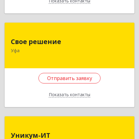
Показать контакты
Назад
Свое решение
Свое решение
450078, Башкортостан Респ, Уфа г,
Уфа
Владивостокская ул, дом № 3А, кв.501
Подробнее
Отправить заявку
Отправить заявку
Показать контакты
Назад
Уникум-ИТ
Уникум-ИТ