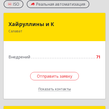
ISO
Реальная автоматизация
Хайруллины и К
Хайруллины и К
Салават
453251, Башкортостан Респ, Салават г,
Островского ул, дом № 61
Подробнее
Внедрений
71
Отправить заявку
Отправить заявку
Показать контакты
Назад