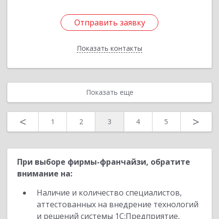
Отправить заявку
Отправить заявку
Показать контакты
Назад
Показать еще
<
>
1
2
3
4
5
При выборе фирмы-франчайзи, обратите
внимание на:
Наличие и количество специалистов,
аттестованных на внедрение технологий
и решений системы 1С:Предприятие,