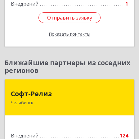
Внедрений
1
Подробнее
Отправить заявку
Отправить заявку
Показать контакты
Назад
Ближайшие партнеры из соседних
регионов
Софт-Релиз
Софт-Релиз
Челябинск
454014, Челябинская обл, Челябинск г,
Солнечная ул, дом № 7, оф.309
Подробнее
Внедрений
124