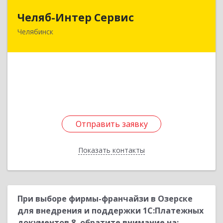
Челяб-Интер Сервис
Челяб-Интер Сервис
Челябинск
454018, Челябинская обл, Челябинск г, Северо-
Крымская ул, дом № 91, оф.3
Подробнее
Отправить заявку
Отправить заявку
Показать контакты
Назад
При выборе фирмы-франчайзи в Озерске
для внедрения и поддержки 1С:Платежных
документов 8, обратите внимание на: