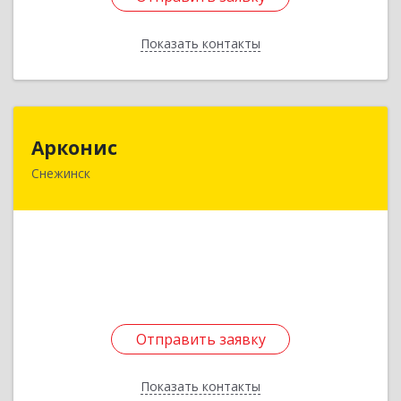
Показать контакты
Назад
Арконис
Арконис
Снежинск
456773, Челябинская обл, Снежинск г,
Захаренкова ул, дом № 1
Подробнее
Отправить заявку
Отправить заявку
Показать контакты
Назад