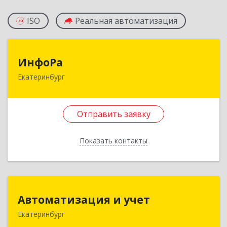
ISO
Реальная автоматизация
ИнфоРа
ИнфоРа
Екатеринбург
620049, Свердловская обл, Екатеринбург г,
Лодыгина ул, дом № 4
Отправить заявку
Подробнее
Отправить заявку
Показать контакты
Назад
Автоматизация и учет
Автоматизация и учет
Екатеринбург
620142, Свердловская обл, Екатеринбург г,