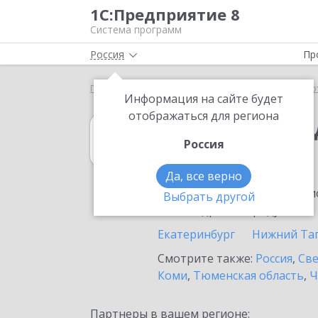
1С:Предприятие 8
Система программ
Россия
Пр
Главная
1С:Платежные документы 8
Выбор пар
Информация на сайте будет
отображаться для региона
1С:Платежные 
Россия
в Реже
Да, все верно
Ознакомьтесь с информацио
Выбрать другой
или внедрение продукта.
Екатеринбург
Нижний Та
Смотрите также:
Россия
,
Све
Коми
,
Тюменская область
,
Ч
Партнеры в вашем регионе: