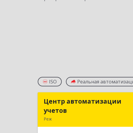
ISO
Реальная автоматизац
Центр автоматизации
Центр автоматизаци
учетов
учето
Реж
623750, Свердловская обл, Режевско
р-н, Реж г, Энгельса ул, дом № 6 