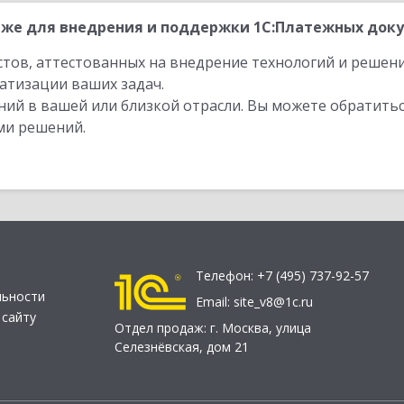
же для внедрения и поддержки 1С:Платежных докум
стов, аттестованных на внедрение технологий и решен
атизации ваших задач.
ий в вашей или близкой отрасли. Вы можете обратитьс
ми решений.
Телефон:
+7 (495) 737-92-57
льности
Email:
site_v8@1c.ru
 сайту
Отдел продаж:
г. Москва
,
улица
Селезнёвская, дом 21