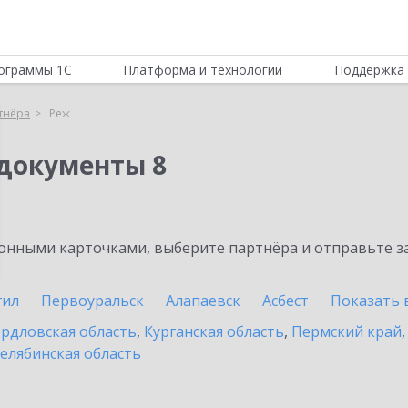
ограммы 1С
Платформа и технологии
Поддержка 
тнёра
Реж
документы 8
нными карточками, выберите партнёра и отправьте за
гил
Первоуральск
Алапаевск
Асбест
Показать 
рдловская область
,
Курганская область
,
Пермский край
елябинская область