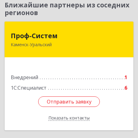
Ближайшие партнеры из соседних
регионов
Проф-Систем
Проф-Систем
Каменск-Уральский
623406, Свердловская обл, Каменск-Уральский
г, Уральская ул, дом № 43, пом.110
Подробнее
Внедрений
1
1С:Специалист
6
Отправить заявку
Отправить заявку
Показать контакты
Назад