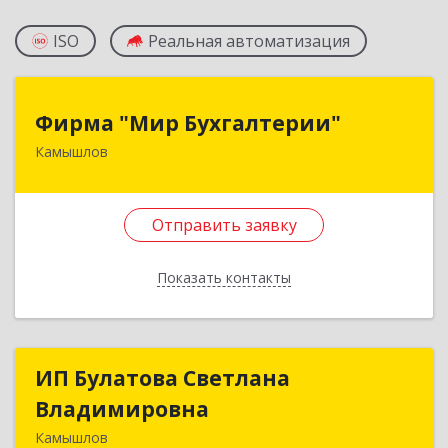
ISO
Реальная автоматизация
Фирма "Мир Бухгалтерии"
Фирма "Мир Бухгалтерии"
Камышлов
624860, Свердловская обл, Камышлов г,
Советская ул, дом № 7
Отправить заявку
Подробнее
Отправить заявку
Показать контакты
Назад
ИП Булатова Светлана
ИП Булатова Светлана
Владимировна
Владимировна
Камышлов