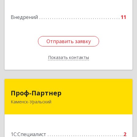
Подробнее
Внедрений
11
Отправить заявку
Отправить заявку
Показать контакты
Назад
Проф-Партнер
Проф-Партнер
Каменск-Уральский
623406, Свердловская обл, Каменск-Уральский
г, Алюминиевая ул, дом № 38
Подробнее
1С:Специалист
2