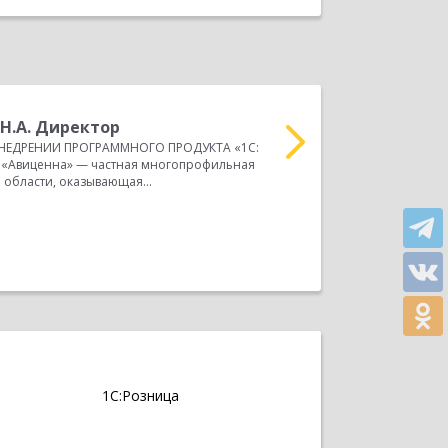
Н.А. Директор
Р
НЕДРЕНИИ ПРОГРАММНОГО ПРОДУКТА «1С:
О
Авиценна» — частная многопрофильная
КОМПЛЕКСНАЯ АВТОМАТ
 области, оказывающая...
ООО «Альфа-Строй» рабо
Прочитать весь отзыв
1С:Розница