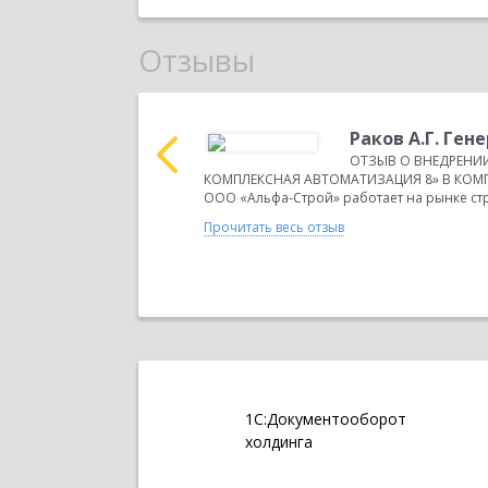
Отзывы
р
Раков А.Г. Ге
ММНОГО ПРОДУКТА «1С:
ОТЗЫВ О ВНЕДРЕНИ
тная многопрофильная
КОМПЛЕКСНАЯ АВТОМАТИЗАЦИЯ 8» В КОМ
щая...
ООО «Альфа-Строй» работает на рынке стр
Прочитать весь отзыв
1С:Документооборот
холдинга