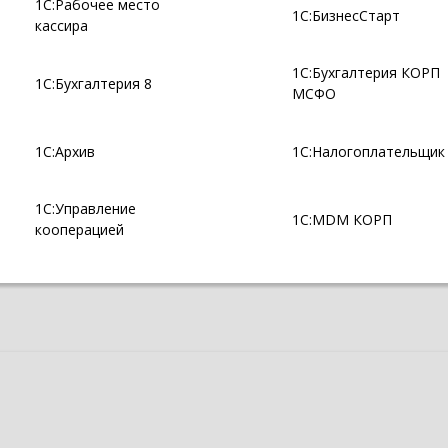
1С:Рабочее место
1С:БизнесСтарт
кассира
1С:Бухгалтерия КОРП
1С:Бухгалтерия 8
МСФО
1С:Архив
1С:Налогоплательщик
1С:Управление
1С:MDM КОРП
кооперацией