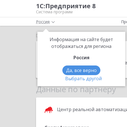
1С:Предприятие 8
Система программ
Россия
Пр
Главная
ALIIT
Информация на сайте будет
ALIIT
отображаться для региона
Россия
Адрес:
675002, Амурская обл, Благове
Телефон:
+7 (924) 6741000
Да, все верно
Выбрать другой
Данные по партнеру
Центр реальной автоматизац