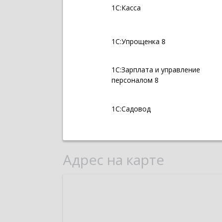
1С:Касса
1С:Упрощенка 8
1С:Зарплата и управление
персоналом 8
1С:Садовод
Адрес на карте