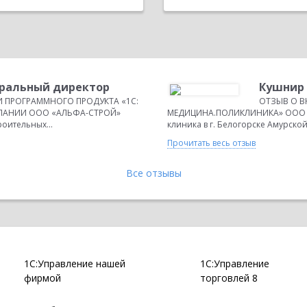
неральный директор
Кушнир 
И ПРОГРАММНОГО ПРОДУКТА «1С:
ОТЗЫВ О В
ПАНИИ ООО «АЛЬФА-СТРОЙ»
МЕДИЦИНА.ПОЛИКЛИНИКА» ООО «
оительных...
клиника в г. Белогорске Амурской
Прочитать весь отзыв
Все отзывы
1С:Управление нашей
1С:Управление
фирмой
торговлей 8