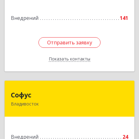
Подробнее
Внедрений
141
Отправить заявку
Отправить заявку
Показать контакты
Назад
Софус
Софус
Владивосток
690068, Приморский край, Владивосток г,
Кирова ул, дом № 23, оф.306
Подробнее
Внедрений
24