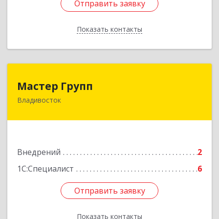
Отправить заявку
Отправить заявку
Показать контакты
Назад
Мастер Групп
Мастер Групп
Владивосток
690911, Приморский край, Владивосток г, Анны
Щетининой ул, дом № 20, кв.315
Подробнее
Внедрений
2
1С:Специалист
6
Отправить заявку
Отправить заявку
Показать контакты
Назад