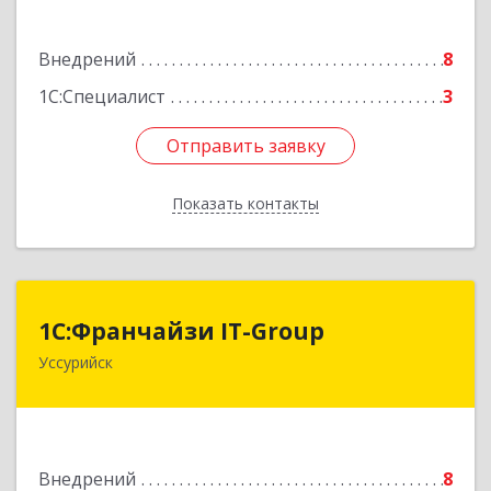
Подробнее
Внедрений
8
1С:Специалист
3
Отправить заявку
Отправить заявку
Показать контакты
Назад
1С:Франчайзи IT-Group
1С:Франчайзи IT-Group
Уссурийск
692500, Приморский край, Уссурийск г,
Советская ул, дом № 84
Подробнее
Внедрений
8