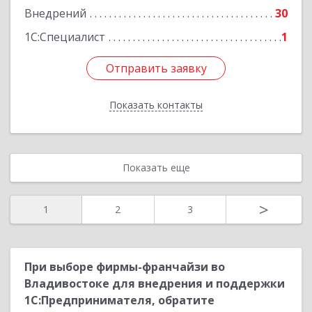
Внедрений
30
Подробнее
1С:Специалист
1
Отправить заявку
Отправить заявку
Показать контакты
Назад
Показать еще
>
1
2
3
При выборе фирмы-франчайзи во
Владивостоке для внедрения и поддержки
1С:Предпринимателя, обратите