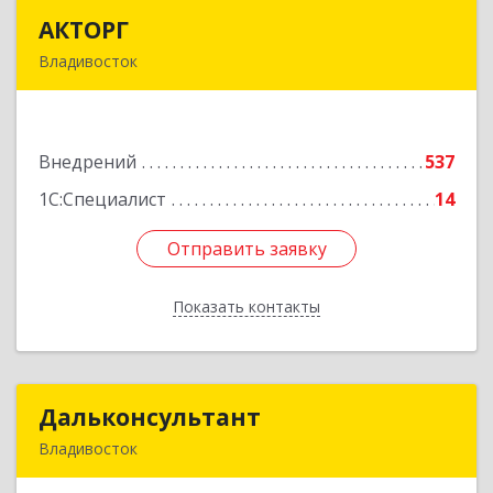
АКТОРГ
АКТОРГ
Владивосток
690002, Приморский край, Владивосток г,
Океанский пр-кт, дом № 117
Внедрений
537
Подробнее
1С:Специалист
14
Отправить заявку
Отправить заявку
Показать контакты
Назад
Дальконсультант
Дальконсультант
Владивосток
690066, Приморский край, Владивосток г,