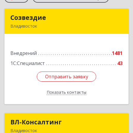
Созвездие
Созвездие
Владивосток
690069, Приморский край, Владивосток г,
Тухачевского ул, дом № 62, кв.94
Внедрений
1481
Подробнее
1С:Специалист
43
Отправить заявку
Отправить заявку
Показать контакты
Назад
ВЛ-Консалтинг
ВЛ-Консалтинг
Владивосток