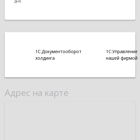
дня.
1С:Документооборот
1С:Управление
холдинга
нашей фирмой
Адрес на карте