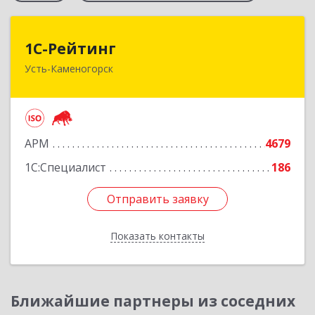
1С-Рейтинг
1С-Рейтинг
Усть-Каменогорск
492024, Усть-Каменогорск, ул.Ушанова, 27
Подробнее
АРМ
4679
1С:Специалист
186
Отправить заявку
Отправить заявку
Показать контакты
Назад
Ближайшие партнеры из соседних