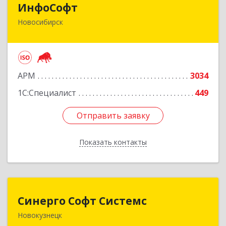
ИнфоСофт
Новосибирск
630091, Новосибирская обл, Новосибирск г,
Крылова ул, дом № 31
Подробнее
АРМ
3034
1С:Специалист
449
Отправить заявку
Отправить заявку
Показать контакты
Назад
Синерго Софт Системс
Синерго Софт Системс
Новокузнецк
654005, Кемеровская обл, Новокузнецк г,