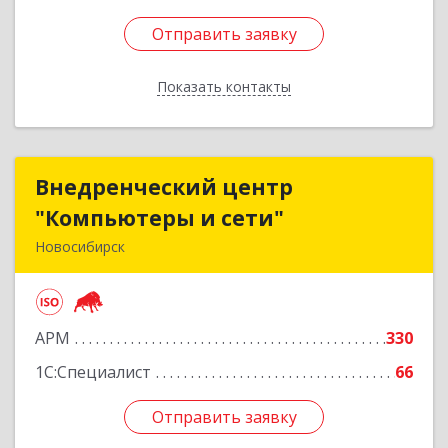
Отправить заявку
Отправить заявку
Показать контакты
Назад
Внедренческий центр
Внедренческий центр
"Компьютеры и сети"
"Компьютеры и сети"
Новосибирск
630075, Новосибирская обл, Новосибирск г,
Залесского, дом № 5/1, оф.711
АРМ
330
Подробнее
1С:Специалист
66
Отправить заявку
Отправить заявку