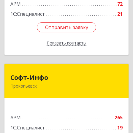
АРМ
72
1С:Специалист
21
Отправить заявку
Отправить заявку
Показать контакты
Назад
Софт-Инфо
Софт-Инфо
Прокопьевск
653039, Кемеровская область - Кузбасс,
Прокопьевск г, Институтская ул, дом № 9а,
оф.15
Подробнее
АРМ
265
1С:Специалист
19