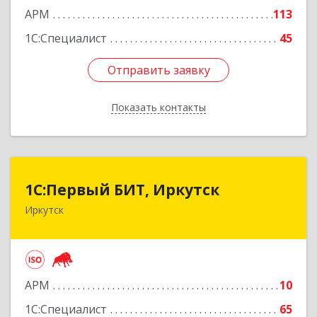
АРМ
113
Подробнее
1С:Специалист
45
Отправить заявку
Отправить заявку
Показать контакты
Назад
1С:Первый БИТ, Иркутск
1С:Первый БИТ, Иркутск
Иркутск
664007, Иркутская обл, Иркутск г, Декабрьских
Событий ул, дом № 125, оф.500
Подробнее
АРМ
10
1С:Специалист
65