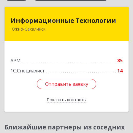
Информационные Технологии
Информационные Технологии
Южно-Сахалинск
693006, Сахалинская обл, Южно-Сахалинск г,
Ленина ул, дом № 321/1, этаж 6
Подробнее
АРМ
85
1С:Специалист
14
Отправить заявку
Отправить заявку
Показать контакты
Назад
Ближайшие партнеры из соседних