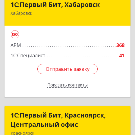
1С:Первый Бит, Хабаровск
Хабаровск
680030, Хабаровский край, Хабаровск г,
Постышева ул, дом № 22А, пом.15
Подробнее
АРМ
368
1С:Специалист
41
Отправить заявку
Отправить заявку
Показать контакты
Назад
1С:Первый Бит, Красноярск,
1С:Первый Бит, Красноярск,
Центральный офис
Центральный офис
Красноярск